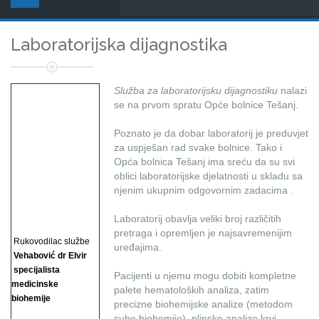
Laboratorijska dijagnostika
Služba za laboratorijsku dijagnostiku
nalazi
se na prvom spratu Opće bolnice Tešanj.
Poznato je da dobar laboratorij je preduvjet
za uspješan rad svake bolnice. Tako i
Opća bolnica Tešanj ima sreću da su svi
oblici laboratorijske djelatnosti u skladu sa
njenim ukupnim odgovornim zadacima .
Laboratorij obavlja veliki broj različitih
pretraga i opremljen je najsavremenijim
Rukovodilac službe
uređajima.
Vehabović dr Elvir
specijalista
Pacijenti u njemu mogu dobiti kompletne
medicinske
palete hematoloških analiza, zatim
biohemije
precizne biohemijske analize (metodom
suhe biohemije), plinske analize krvi, ...