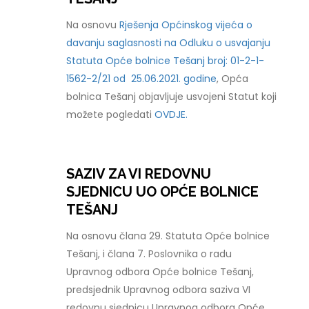
Na osnovu
Rješenja Općinskog vijeća o
davanju saglasnosti na Odluku o usvajanju
Statuta Opće bolnice Tešanj broj: 01-2-1-
1562-2/21 od 25.06.2021. godine
, Opća
bolnica Tešanj objavljuje usvojeni Statut koji
možete pogledati
OVDJE.
SAZIV ZA VI REDOVNU
SJEDNICU UO OPĆE BOLNICE
TEŠANJ
Na osnovu člana 29. Statuta Opće bolnice
Tešanj, i člana 7. Poslovnika o radu
Upravnog odbora Opće bolnice Tešanj,
predsjednik Upravnog odbora saziva VI
redovnu sjednicu Upravnog odbora Opće