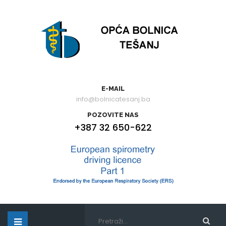
E-MAIL
info@bolnicatesanj.ba
POZOVITE NAS
+387 32 650-622