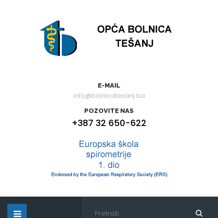
E-MAIL
info@bolnicatesanj.ba
POZOVITE NAS
+387 32 650-622