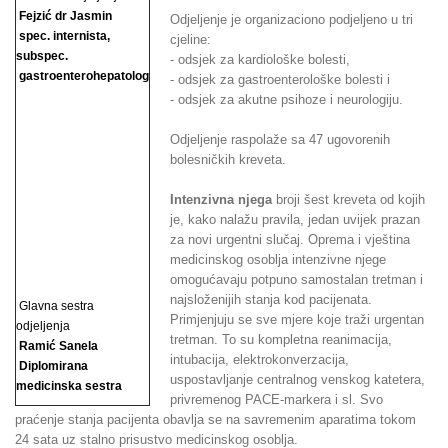
Fejzić dr Jasmin
Odjeljenje je organizaciono podjeljeno u tri
spec. internista,
cjeline:
subspec.
- odsjek za kardiološke bolesti,
gastroenterohepatolog
- odsjek za gastroenterološke bolesti i
- odsjek za akutne psihoze i neurologiju.
Odjeljenje raspolaže sa 47 ugovorenih
bolesničkih kreveta.
Intenzivna njega
broji šest kreveta od kojih
je, kako nalažu pravila, jedan uvijek prazan
za novi urgentni slučaj. Oprema i vještina
medicinskog osoblja intenzivne njege
omogućavaju potpuno samostalan tretman i
najsloženijih stanja kod pacijenata.
Glavna sestra
Primjenjuju se sve mjere koje traži urgentan
odjeljenja
tretman. To su kompletna reanimacija,
Ramić Sanela
intubacija, elektrokonverzacija,
Diplomirana
uspostavljanje centralnog venskog katetera,
medicinska sestra
privremenog PACE-markera i sl. Svo
praćenje stanja pacijenta obavlja se na savremenim aparatima tokom
24 sata uz stalno prisustvo medicinskog osoblja.