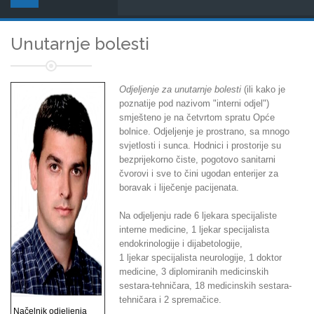
Unutarnje bolesti
Odjeljenje za unutarnje bolesti
(ili kako je
poznatije pod nazivom "interni odjel")
smješteno je na četvrtom spratu Opće
bolnice. Odjeljenje je prostrano, sa mnogo
svjetlosti i sunca. Hodnici i prostorije su
bezprijekorno čiste, pogotovo sanitarni
čvorovi i sve to čini ugodan enterijer za
boravak i liječenje pacijenata.
Na odjeljenju rade 6 ljekara specijaliste
interne medicine, 1 ljekar specijalista
endokrinologije i dijabetologije,
1 ljekar specijalista neurologije, 1 doktor
medicine, 3 diplomiranih medicinskih
sestara-tehničara, 18 medicinskih sestara-
tehničara i 2 spremačice.
Načelnik odjeljenja