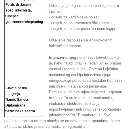
Fejzić dr Jasmin
Odjeljenje je organizaciono podjeljeno u tri
spec. internista,
cjeline:
subspec.
- odsjek za kardiološke bolesti,
gastroenterohepatolog
- odsjek za gastroenterološke bolesti i
- odsjek za akutne psihoze i neurologiju.
Odjeljenje raspolaže sa 47 ugovorenih
bolesničkih kreveta.
Intenzivna njega
broji šest kreveta od kojih
je, kako nalažu pravila, jedan uvijek prazan
za novi urgentni slučaj. Oprema i vještina
medicinskog osoblja intenzivne njege
omogućavaju potpuno samostalan tretman i
najsloženijih stanja kod pacijenata.
Glavna sestra
Primjenjuju se sve mjere koje traži urgentan
odjeljenja
tretman. To su kompletna reanimacija,
Ramić Sanela
intubacija, elektrokonverzacija,
Diplomirana
uspostavljanje centralnog venskog katetera,
medicinska sestra
privremenog PACE-markera i sl. Svo
praćenje stanja pacijenta obavlja se na savremenim aparatima tokom
24 sata uz stalno prisustvo medicinskog osoblja.