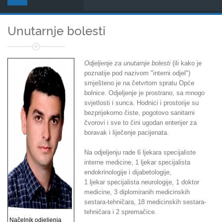
Unutarnje bolesti
Odjeljenje za unutarnje bolesti
(ili kako je
poznatije pod nazivom "interni odjel")
smješteno je na četvrtom spratu Opće
bolnice. Odjeljenje je prostrano, sa mnogo
svjetlosti i sunca. Hodnici i prostorije su
bezprijekorno čiste, pogotovo sanitarni
čvorovi i sve to čini ugodan enterijer za
boravak i liječenje pacijenata.
Na odjeljenju rade 6 ljekara specijaliste
interne medicine, 1 ljekar specijalista
endokrinologije i dijabetologije,
1 ljekar specijalista neurologije, 1 doktor
medicine, 3 diplomiranih medicinskih
sestara-tehničara, 18 medicinskih sestara-
tehničara i 2 spremačice.
Načelnik odjeljenja