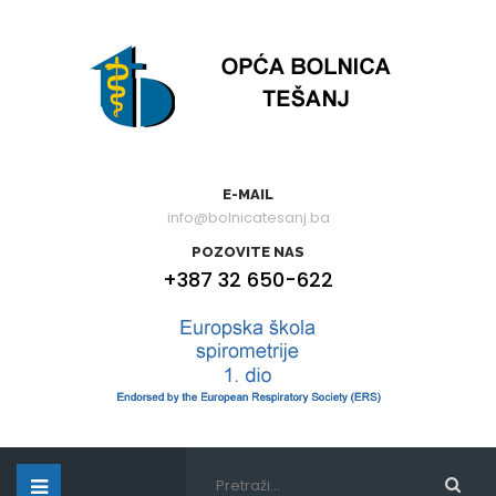
E-MAIL
info@bolnicatesanj.ba
POZOVITE NAS
+387 32 650-622