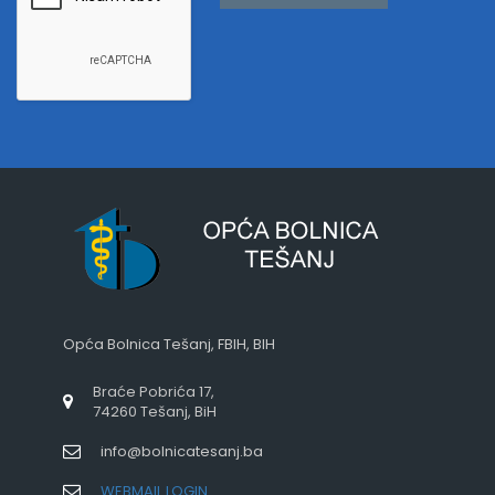
Opća Bolnica Tešanj, FBIH, BIH
Braće Pobrića 17,
74260 Tešanj, BiH
info@bolnicatesanj.ba
WEBMAIL LOGIN