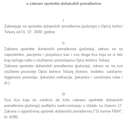
o zabrani upotrebe duhanskih preraðevina
I
Zabranjuje se upotreba duhanskih preraðevina (pušenje) u Općoj bolnici
Tešanj od 01. 07. 2009. godine.
II
Zabrana upotrebe duhanskih preraðevina (pušenja), odnosi se na
zaposlenike, pacijente i posjetioce kao i sva druga lica koja se iz bilo
kog razloga naðu u službenim prostorijama Opće bolnice Tešanj.
Zabrana upotrebe duhanskih preraðevina (pušenja), odnosi se na sve
službene prostorije Opće bolnice Tešanj (holove, hodnike, sanitarno-
higijenske prostorije, ljekarske ordinacije, ljekarske i sestrinske sobe i
dr.).
III
Sva lica koja se zateknu da krše zabranu upotrebe duhanskih
preraðevina (pušenja) podliježu sankcionisanju u skladu sa članom 17.
Zakona o ograničenoj upotrebi duhanskih preraðevina ("Sl.novine FBiH",
br. 6/98).