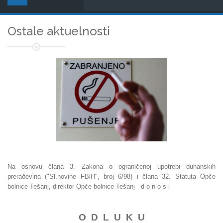
Ostale aktuelnosti
Na osnovu člana 3. Zakona o ograničenoj upotrebi duhanskih
preraðevina ("Sl.novine FBiH", broj 6/98) i člana 32. Statuta Opće
bolnice Tešanj, direktor Opće bolnice Tešanj d o n o s i
O D L U K U