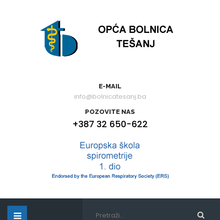
E-MAIL
info@bolnicatesanj.ba
POZOVITE NAS
+387 32 650-622