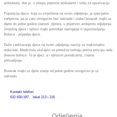
ambulanta, dok je u sklopu prijemne ambulante i soba za opservaciju.
Populacija djece, koja su smještena na ovom odjeljenju, je specijalno
zahtjevna, pa je zato omogućen bez naknade i stalan boravak majki uz
dijete do jedne godine starosti djeteta u prijatnom ambijentu odjeljenja.
Smještaj djece i njihovi majki potvrđuje nastojanje o uspostavljanju
Bolnice - prijatelja djece.
Duže zadržavanje djece na ovom odjeljenju nastoji se maksimalno
reducirati. Medicinski slučajevi se pretežno tretiraju prema principu rada
dnevne bolnice. To je djeci, a i njihovim porodicama, znatno
prihvatljivije.
Boravak majki uz djete starije od jedne godine omogućen je uz
naknadu.
:
Kontakt telefon
032 650-187, lokal 213 i 216
Odjeljenja