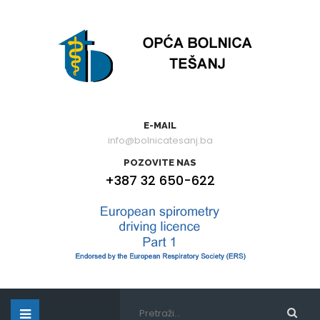
E-MAIL
info@bolnicatesanj.ba
POZOVITE NAS
+387 32 650-622