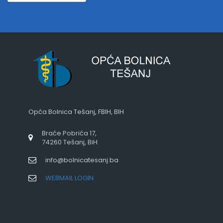
Opća Bolnica Tešanj, FBIH, BIH
Braće Pobrića 17,
74260 Tešanj, BiH
info@bolnicatesanj.ba
WEBMAIL LOGIN