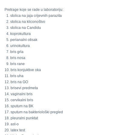
Pretrage koje se rade u laboratoriju:
1. stolica na jaja crijevnih parazita
2. stolica na kliconoštvo
3. stolica na Candidu
4. koprokultura
5. perianalni otisak
6. urinokultura
7. bris grla
8. bris nosa
9. bris rane
10. bris konjuktive oka
11. bris uha
12. bris na GO
13. brisevi predmeta
14. vaginalni bris
15. cervikalni bris
16. sputum na BK
17. sputum na bakteriološki pregled
18. pleuralni punktat
19. ast-o
20. latex test