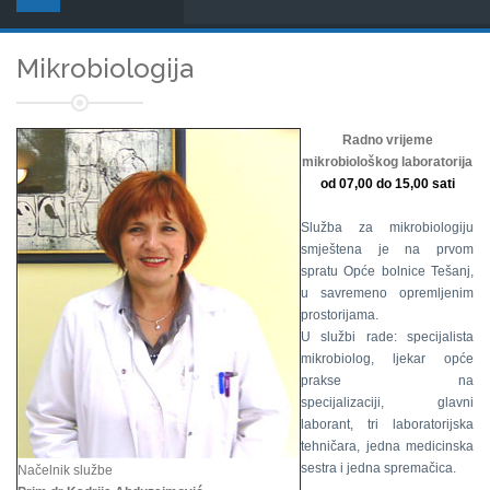
Mikrobiologija
Radno vrijeme
mikrobiološkog laboratorija
od 07,00 do 15,00 sati
Služba za mikrobiologiju
smještena je na prvom
spratu Opće bolnice Tešanj,
u savremeno opremljenim
prostorijama.
U službi rade: specijalista
mikrobiolog, ljekar opće
prakse na
specijalizaciji, glavni
laborant, tri laboratorijska
tehničara, jedna medicinska
sestra i jedna spremačica.
Načelnik službe