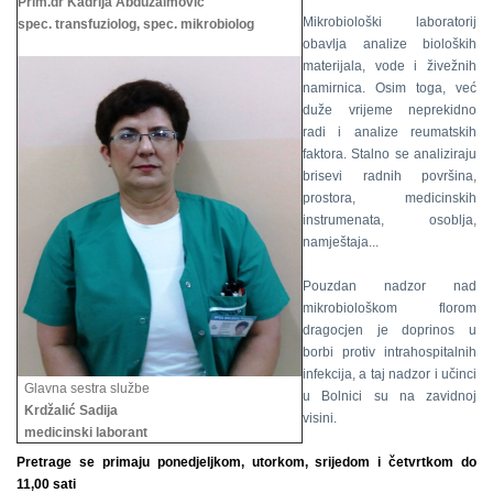
Prim.dr Kadrija Abduzaimović
Mikrobiološki laboratorij
spec. transfuziolog, spec. mikrobiolog
obavlja analize bioloških
materijala, vode i živežnih
namirnica. Osim toga, već
duže vrijeme neprekidno
radi i analize reumatskih
faktora. Stalno se analiziraju
brisevi radnih površina,
prostora, medicinskih
instrumenata, osoblja,
namještaja...
Pouzdan nadzor nad
mikrobiološkom florom
dragocjen je doprinos u
borbi protiv intrahospitalnih
infekcija, a taj nadzor i učinci
Glavna sestra službe
u Bolnici su na zavidnoj
Krdžalić Sadija
visini.
medicinski laborant
Pretrage se primaju ponedjeljkom, utorkom, srijedom i četvrtkom do
11,00 sati