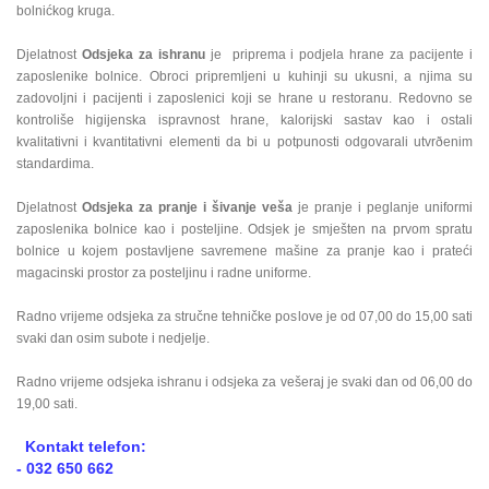
bolnićkog kruga.
Djelatnost
Odsjeka za ishranu
je priprema i podjela hrane za pacijente i
zaposlenike bolnice. Obroci pripremljeni u kuhinji su ukusni, a njima su
zadovoljni i pacijenti i zaposlenici koji se hrane u restoranu. Redovno se
kontroliše higijenska ispravnost hrane, kalorijski sastav kao i ostali
kvalitativni i kvantitativni elementi da bi u potpunosti odgovarali utvrðenim
standardima.
Djelatnost
Odsjeka za pranje i šivanje veša
je pranje i peglanje uniformi
zaposlenika bolnice kao i posteljine. Odsjek je smješten na prvom spratu
bolnice u kojem postavljene savremene mašine za pranje kao i prateći
magacinski prostor za posteljinu i radne uniforme.
Radno vrijeme odsjeka za stručne tehničke poslove je od 07,00 do 15,00 sati
svaki dan osim subote i nedjelje.
Radno vrijeme odsjeka ishranu i odsjeka za vešeraj je svaki dan od 06,00 do
19,00 sati.
Kontakt telefon:
- 032 650 662