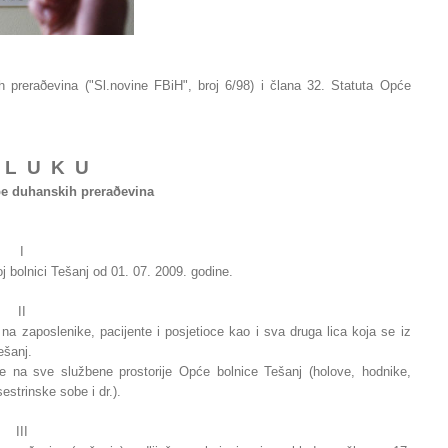
 preraðevina ("Sl.novine FBiH", broj 6/98) i člana 32. Statuta Opće
 L U K U
be duhanskih preraðevina
I
 bolnici Tešanj od 01. 07. 2009. godine.
II
a zaposlenike, pacijente i posjetioce kao i sva druga lica koja se iz
ešanj.
e na sve službene prostorije Opće bolnice Tešanj (holove, hodnike,
sestrinske sobe i dr.).
III