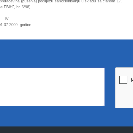
preraðevina (pušenja) podliježu sankcionisanju u skladu sa članom 17.
e FBiH", br. 6/98).
IV
1.07.2009. godine.