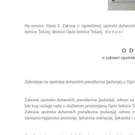
Na osnovu člana 3. Zakona o ograničenoj upotrebi duhanskih
bolnice Tešanj, direktor Opće bolnice Tešanj d o n o s i
O D
o zabrani upotre
Zabranjuje se upotreba duhanskih preraðevina (pušenje) u Općoj
Zabrana upotrebe duhanskih preraðevina (pušenja), odnosi se n
bilo kog razloga naðu u službenim prostorijama Opće bolnice T
Zabrana upotrebe duhanskih preraðevina (pušenja), odnosi s
sanitarno-higijenske prostorije, ljekarske ordinacije, ljekarske i 