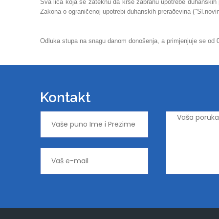
Sva lica koja se zateknu da krše zabranu upotrebe duhanskih 
Zakona o ograničenoj upotrebi duhanskih preraðevina ("Sl.novin
Odluka stupa na snagu danom donošenja, a primjenjuje se od 0
Kontakt