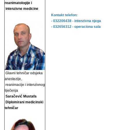
reanimatologije i
intenzivne medicine
Kontakt telefon:
- 032206438 - intenzivna njega
- 032656312 - operaciona sala
Glavni tehničar odsjeka
anestezije,
reanimacije i
intenzivnog
liječenja
Saračević Mustafa
Diplomirani medicinski
tehničar