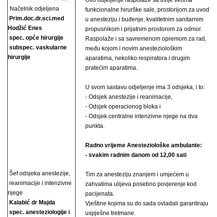
Ovo odjeljenje raspolaže sa dvije veoma
Načelnik odjeljena
funkcionalne hirurške sale, prostorijom za uvod
Prim.doc.dr.sci.med
u anesteziju i buđenje, kvalitetnim sanitarnim
Hodžić Enes
propusnikom i prijatnim prostorom za odmor.
spec. opće hirurgije
Raspolaže i sa savremenom opremom za rad,
subspec. vaskularne
među kojom i novim anesteziološkim
hirurgije
aparatima, nekoliko respiratora i drugim
pratećim aparatima.
U svom sastavu odjeljenje ima 3 odsjeka, i to:
- Odsjek anestezije i reanimacije,
- Odsjek operacionog bloka i
- Odsjek centralne intenzivne njege na dva
punkta.
Radno vrijeme Anesteziološke ambulante:
- svakim radnim danom od 12,00 sati
Šef odsjeka anestezije,
Tim za anesteziju znanjem i umjećem u
reanimacije i intenzivne
zahvatima ulijeva posebno povjerenje kod
njege
pacijenata.
Kalabić dr Majda
Vještine kojima su do sada ovladali garantiraju
spec. anesteziologije i
uspješne tretmane.