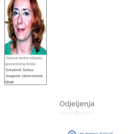
Glavna sestra odsjeka
operacionog bloka
Srkalović Selma
magistar zdravstvene
njege
Odjeljenja
Unutarnje Bolesti