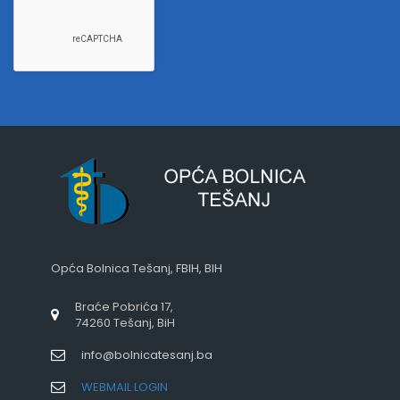
Opća Bolnica Tešanj, FBIH, BIH
Braće Pobrića 17,
74260 Tešanj, BiH
info@bolnicatesanj.ba
WEBMAIL LOGIN