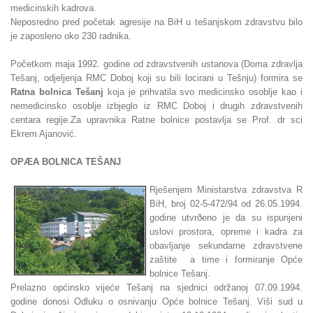
medicinskih kadrova.
Neposredno pred početak agresije na BiH u tešanjskom zdravstvu bilo
je zaposleno oko 230 radnika.
Početkom maja 1992. godine od zdravstvenih ustanova (Doma zdravlja
Tešanj, odjeljenja RMC Doboj koji su bili locirani u Tešnju) formira se
Ratna bolnica Tešanj
koja je prihvatila svo medicinsko osoblje kao i
nemedicinsko osoblje izbjeglo iz RMC Doboj i drugih zdravstvenih
centara regije.Za upravnika Ratne bolnice postavlja se Prof. dr sci
Ekrem Ajanović.
OPÆA BOLNICA TEŠANJ
Rješenjem Ministarstva zdravstva R
BiH, broj 02-5-472/94 od 26.05.1994.
godine utvrðeno je da su ispunjeni
uslovi prostora, opreme i kadra za
obavljanje sekundarne zdravstvene
zaštite a time i formiranje Opće
bolnice Tešanj.
Prelazno općinsko vijeće Tešanj na sjednici održanoj 07.09.1994.
godine donosi Odluku o osnivanju Opće bolnice Tešanj. Viši sud u