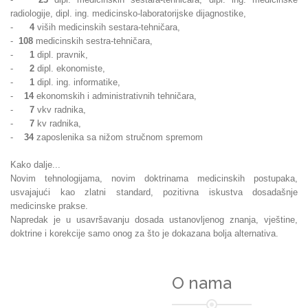
radiologije, dipl. ing. medicinsko-laboratorijske dijagnostike,
-
4
viših medicinskih sestara-tehničara,
-
108
medicinskih sestra-tehničara,
-
1
dipl. pravnik,
-
2
dipl. ekonomiste,
-
1
dipl. ing. informatike,
-
14
ekonomskih i administrativnih tehničara,
-
7
vkv radnika,
-
7
kv radnika,
-
34
zaposlenika sa nižom stručnom spremom
Kako dalje...
Novim tehnologijama, novim doktrinama medicinskih postupaka,
usvajajući kao zlatni standard, pozitivna iskustva dosadašnje
medicinske prakse.
Napredak je u usavršavanju dosada ustanovljenog znanja, vještine,
doktrine i korekcije samo onog za što je dokazana bolja alternativa.
O nama