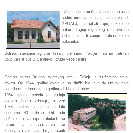
U periodu izmeðu dva svjetska rata
stalna ambulanta nalazila se u zgradi
ŠPITALJ, u mahali Tepe, u kojoj je
nakon drugog svjetskog rata otvoren
Odjel za liječenje tuberkuloznih
bolesnika.
Bolnicu stacionarnog tipa Tešanj nije imao. Pacijenti su na tretman
upućivani u Tuzlu, Sarajevo i druge veće centre.
Odmah nakon Drugog svjetskog rata u Tešnju je službovao stalni
doktor. Od 1944. godine ovdje je na službi bio, sve do umirovljenja
početkom sedamdesetih godina, dr Nikola Ljahov.
1954. godine počela je gradnja
objekta Doma zdravlja, a već
1958. godine u njemu je bilo
uposleno 40 radnika. Od tada
počinje i otvaranje ambulanti na
terenu, a u zdravstvu se
zapošljava sve veći broj stručnih