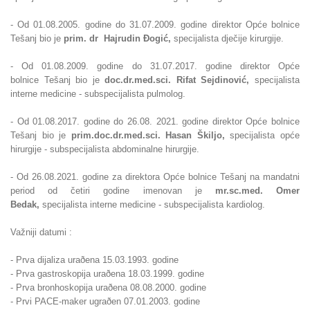
- Od 01.08.2005. godine do 31.07.2009. godine direktor Opće bolnice
Tešanj bio je
prim. dr Hajrudin
Ðogić,
specijalista dječije kirurgije.
- Od
01.08.2009. godine do 31.07.2017. godine direktor Opće
bolnice
Tešanj bio je
doc.dr.med.sci. Rifat Sejdinović,
specijalista
interne medicine - subspecijalista pulmolog.
- Od 01.08.2017. godine do 26.08. 2021. godine direktor Opće bolnice
Tešanj bio
je
prim.
doc.dr.med.sci. Hasan Škiljo,
specijalista opće
hirurgije - subspecijalista abdominalne hirurgije.
- Od 26.08.2021. godine za direktora Opće bolnice Tešanj na mandatni
period od četiri godine imenovan je
mr.sc.med. Omer
Bedak,
specijalista interne medicine - subspecijalista kardiolog.
Važniji datumi :
- Prva dijaliza uraðena 15.03.1993. godine
- Prva gastroskopija uraðena 18.03.1999. godine
- Prva bronhoskopija uraðena 08.08.2000. godine
- Prvi PACE-maker ugraðen 07.01.2003. godine