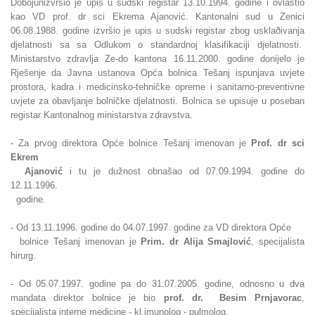
Dobojunizvršio je upis u sudski registar 13.10.1994. godine i ovlastio
kao VD prof. dr sci Ekrema Ajanović. Kantonalni sud u Zenici
06.08.1988. godine izvršio je upis u sudski registar zbog usklaðivanja
djelatnosti sa sa Odlukom o standardnoj klasifikaciji djelatnosti.
Ministarstvo zdravlja Ze-do kantona 16.11.2000. godine donijelo je
Rješenje da Javna ustanova Opća bolnica Tešanj ispunjava uvjete
prostora, kadra i medicinsko-tehničke opreme i sanitarno-preventivne
uvjete za obavljanje bolničke djelatnosti. Bolnica se upisuje u poseban
registar Kantonalnog ministarstva zdravstva.
- Za prvog direktora Opće bolnice Tešanj imenovan je
Prof. dr sci
Ekrem
Ajanović
i tu je dužnost obnašao od 07.09.1994. godine do
12.11.1996.
godine.
- Od 13.11.1996. godine do 04.07.1997. godine za VD direktora Opće
bolnice Tešanj imenovan je
Prim. dr Alija Smajlović
, specijalista
hirurg.
- Od 05.07.1997. godine pa do 31.07.2005. godine, odnosno u dva
mandata
direktor bolnice je bio
prof. dr. Besim Prnjavorac
,
specijalista interne medicine - kl.imunolog - pulmolog.