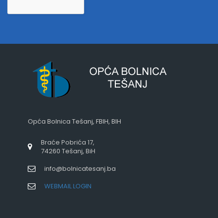
Opća Bolnica Tešanj, FBIH, BIH
Braće Pobrića 17,
74260 Tešanj, BiH
info@bolnicatesanj.ba
WEBMAIL LOGIN