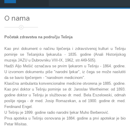
O nama
Početak zdravstva na području Tešnja
Kao prvi dokument o načinu liječenja i zdravstvenoj kulturi u Tešnju
pominje se Tešanjska ljekaruša - 1835. godine (Anali Historijskog
muzeja JAZU u Dubrovniku VIII-IX, 1962, str.449-505).
Hadži Aljo Mešić označava se prvim ljekarom u Tešnju - 1864. godine.
U izvornom dokumentu piše "narodni ljekar", iz čega se može naslutiti
da se bavio liječenjem - "narodnom medicinom".
Klasična ambulanta konvencionalne medicine otvorena je 1885. godine.
Kao prvi doktor u Tešnju pominje se dr. Jaroslav Wertheimer. od 1893.
godine doktor u Tešnju je službovao dr. med. Bela Eszelowski, odmah
poslije njega - dr med. Josip Romazekan, a od 1900. godine dr. med.
Ferdinand Engel.
U Tešnju je 1899. godine radio narodni ljekar Muho Berberović.
Prva apoteka u Tešnju osnovana je 1884. godine a prvi apotekar je bio
Petar Misitas.