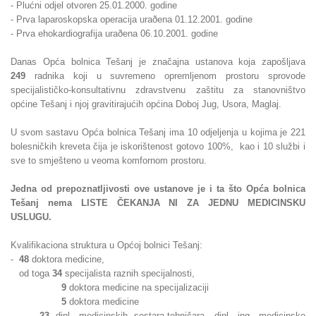
- Plućni odjel otvoren 25.01.2000. godine
- Prva laparoskopska operacija uraðena 01.12.2001. godine
- Prva ehokardiografija uraðena 06.10.2001. godine
Danas Opća bolnica Tešanj je značajna ustanova koja zapošljava
249
radnika koji u suvremeno opremljenom prostoru sprovode
specijalističko-konsultativnu zdravstvenu zaštitu za stanovništvo
općine Tešanj i njoj gravitirajućih općina Doboj Jug, Usora, Maglaj.
U svom sastavu Opća bolnica Tešanj ima 10 odjeljenja u kojima je 221
bolesničkih kreveta čija je iskorištenost gotovo 100%, kao i 10 službi i
sve to smješteno u veoma komfornom prostoru.
Jedna od prepoznatljivosti ove ustanove je i ta što Opća bolnica
Tešanj nema LISTE ČEKANJA NI ZA JEDNU MEDICINSKU
USLUGU.
Kvalifikaciona struktura u Općoj bolnici Tešanj:
-
48
doktora medicine,
od toga
34
specijalista raznih specijalnosti,
9
doktora medicine na specijalizaciji
5
doktora medicine
-
23
dipl. medicinskih sestara-tehničara, dipl. ing. medicinske