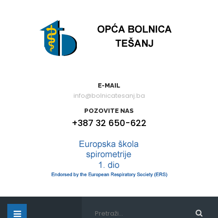
E-MAIL
info@bolnicatesanj.ba
POZOVITE NAS
+387 32 650-622