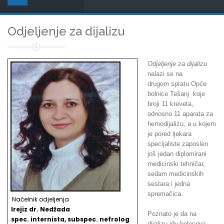
Odjeljenje za dijalizu
Odjeljenje za dijalizu
nalazi se na
drugom spratu Opće
bolnice Tešanj koje
broji 11 kreveta,
odnosno 11 aparata za
hemodijalizu, a u kojem
je pored ljekara
specijaliste zaposlen
još jedan diplomirani
medicinski tehničar,
sedam medicinskih
sestara i jedna
spremačica.
Načelnik odjeljenja
Irejiz dr. Nedžada
Poznato je da na
spec. internista, subspec. nefrolog
dijalizu idu bolesnici