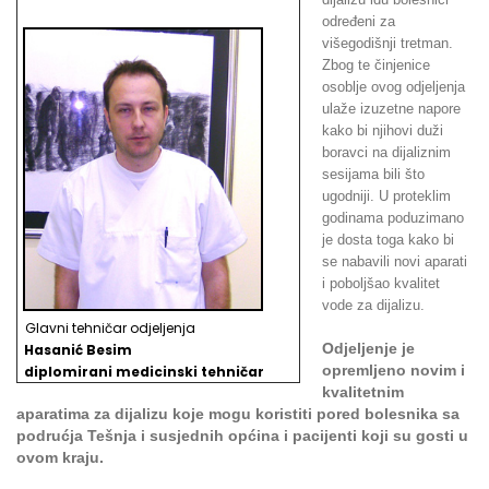
određeni za
višegodišnji tretman.
Zbog te činjenice
osoblje ovog odjeljenja
ulaže izuzetne napore
kako bi njihovi duži
boravci na dijaliznim
sesijama bili što
ugodniji. U proteklim
godinama poduzimano
je dosta toga kako bi
se nabavili novi aparati
i poboljšao kvalitet
vode za dijalizu.
Glavni tehničar odjeljenja
Odjeljenje je
Hasanić Besim
opremljeno novim i
d
iplomirani medicinski tehničar
kvalitetnim
aparatima za dijalizu koje mogu koristiti pored bolesnika sa
podrućja Tešnja i susjednih općina i pacijenti koji su gosti u
ovom kraju.