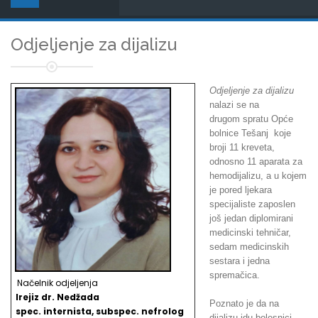
Odjeljenje za dijalizu
Odjeljenje za dijalizu
nalazi se na
drugom spratu Opće
bolnice Tešanj koje
broji 11 kreveta,
odnosno 11 aparata za
hemodijalizu, a u kojem
je pored ljekara
specijaliste zaposlen
još jedan diplomirani
medicinski tehničar,
sedam medicinskih
sestara i jedna
spremačica.
Načelnik odjeljenja
Irejiz dr. Nedžada
Poznato je da na
spec. internista, subspec. nefrolog
dijalizu idu bolesnici