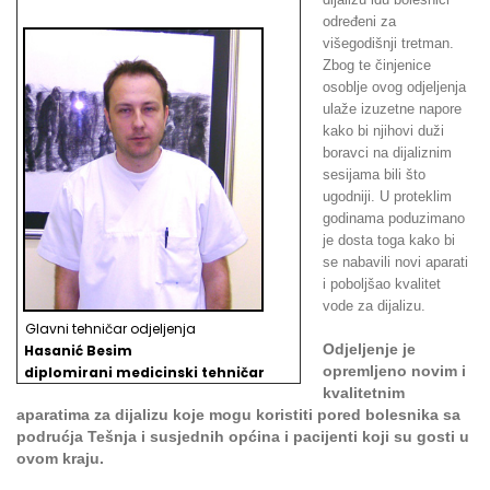
određeni za
višegodišnji tretman.
Zbog te činjenice
osoblje ovog odjeljenja
ulaže izuzetne napore
kako bi njihovi duži
boravci na dijaliznim
sesijama bili što
ugodniji. U proteklim
godinama poduzimano
je dosta toga kako bi
se nabavili novi aparati
i poboljšao kvalitet
vode za dijalizu.
Glavni tehničar odjeljenja
Odjeljenje je
Hasanić Besim
opremljeno novim i
d
iplomirani medicinski tehničar
kvalitetnim
aparatima za dijalizu koje mogu koristiti pored bolesnika sa
podrućja Tešnja i susjednih općina i pacijenti koji su gosti u
ovom kraju.