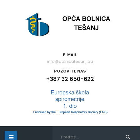
E-MAIL
info@bolnicatesanj.ba
POZOVITE NAS
+387 32 650-622