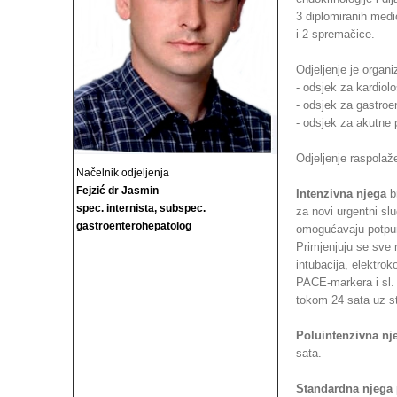
3 diplomiranih medi
i 2 spremačice.
Odjeljenje je organi
- odsjek za kardiolo
- odsjek za gastroen
- odsjek za akutne p
Odjeljenje raspolaž
Načelnik odjeljenja
Fejzić dr Jasmin
Intenzivna njega
br
spec. internista, subspec.
za novi urgentni sl
gastroenterohepatolog
omogućavaju potpuno
Primjenjuju se sve 
intubacija, elektro
PACE-markera i sl.
tokom 24 sata uz st
Poluintenzivna nj
sata.
Standardna njega