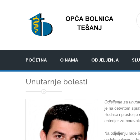
POČETNA
O NAMA
ODJELJENJA
SLU
Unutarnje bolesti
Odjeljenje za unutar
je na četvrtom spra
Hodnici i prostorije
enterijer za boravak
Na odjeljenju rade 6
endokrinologije i dij