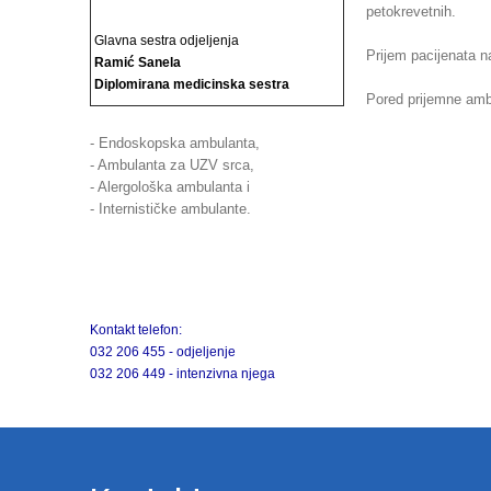
petokrevetnih.
Glavna sestra odjeljenja
Prijem pacijenata n
Ramić Sanela
Diplomirana medicinska sestra
Pored prijemne ambu
- Endoskopska ambulanta,
- Ambulanta za UZV srca,
- Alergološka ambulanta i
- Internističke ambulante.
Kontakt telefon:
032 206 455 - odjeljenje
032 206 449 - intenzivna njega