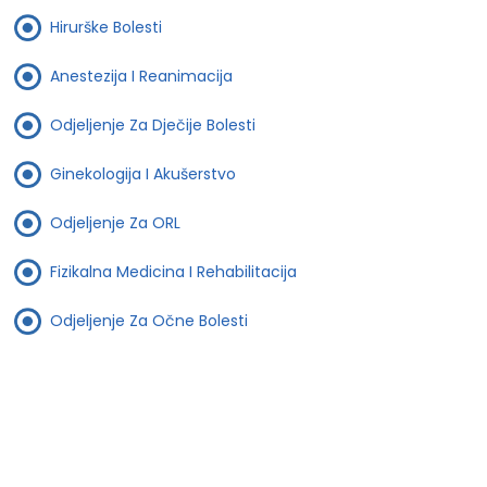
Hirurške Bolesti
Anestezija I Reanimacija
Odjeljenje Za Dječije Bolesti
Ginekologija I Akušerstvo
Odjeljenje Za ORL
Fizikalna Medicina I Rehabilitacija
Odjeljenje Za Očne Bolesti