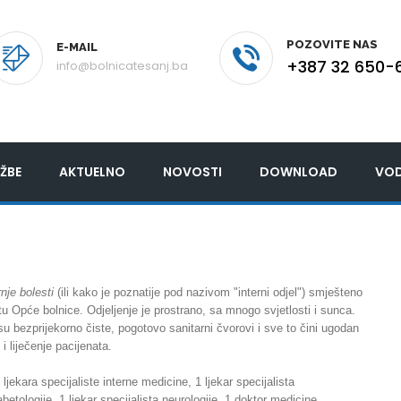
POZOVITE NAS
E-MAIL
+387 32 650-
info@bolnicatesanj.ba
ŽBE
AKTUELNO
NOVOSTI
DOWNLOAD
VOD
nje bolesti
(ili kako je poznatije pod nazivom "interni odjel") smješteno
tu Opće bolnice. Odjeljenje je prostrano, sa mnogo svjetlosti i sunca.
 su bezprijekorno čiste, pogotovo sanitarni čvorovi i sve to čini ugodan
 i liječenje pacijenata.
 ljekara specijaliste interne medicine, 1 ljekar specijalista
abetologije, 1 ljekar specijalista neurologije, 1 doktor medicine,