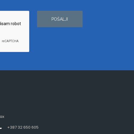
POŠALJI
ax
+387 32 650 605