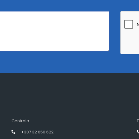
Centrala
F
+387 32 650 622