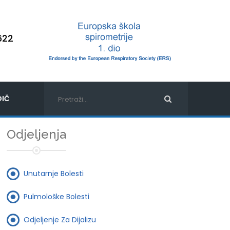
622
IČ
Odjeljenja
Unutarnje Bolesti
Pulmološke Bolesti
Odjeljenje Za Dijalizu