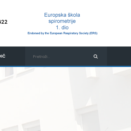
622
IČ