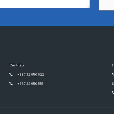
Centrala
F
+387 32 650 622
+387 32 650 551
K