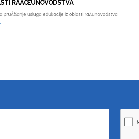
LASTI RAÄŒUNOVODSTVA
 pruÅ¾anje usluga edukacije iz oblasti raÄunovodstva
.