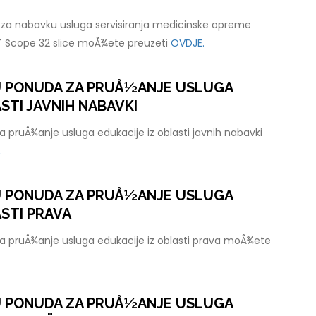
za nabavku usluga servisiranja medicinske opreme
T Scope 32 slice moÅ¾ete preuzeti
OVDJE.
U PONUDA ZA PRUÅ½ANJE USLUGA
STI JAVNIH NABAVKI
 pruÅ¾anje usluga edukacije iz oblasti javnih nabavki
.
U PONUDA ZA PRUÅ½ANJE USLUGA
ASTI PRAVA
a pruÅ¾anje usluga edukacije iz oblasti prava moÅ¾ete
U PONUDA ZA PRUÅ½ANJE USLUGA