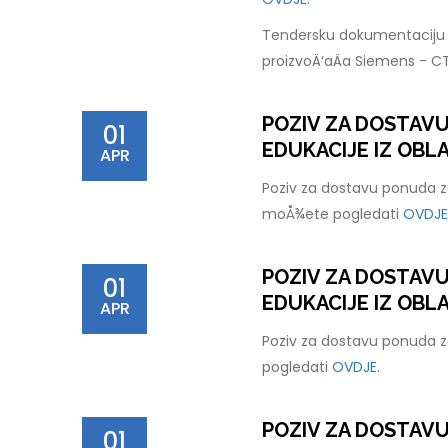
Tendersku dokumentaciju 
proizvoÄ‘aÄa Siemens - C
POZIV ZA DOSTAV
01
EDUKACIJE IZ OBLA
APR
Poziv za dostavu ponuda za
moÅ¾ete pogledati
OVDJE
POZIV ZA DOSTAV
01
EDUKACIJE IZ OBL
APR
Poziv za dostavu ponuda z
pogledati
OVDJE.
POZIV ZA DOSTAV
01