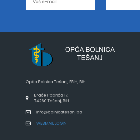
Opća Bolnica Tešanj, FBIH, BIH
Braće Pobrića 17,
74260 Tešanj, BiH
info@bolnicatesanj.ba
WEBMAIL LOGIN