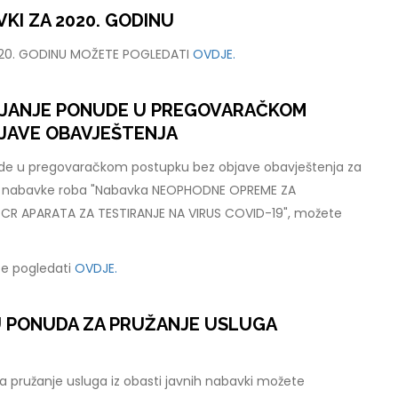
KI ZA 2020. GODINU
020. GODINU MOŽETE POGLEDATI
OVDJE.
LJANJE PONUDE U PREGOVARAČKOM
JAVE OBAVJEŠTENJA
ude u pregovaračkom postupku bez objave obavještenja za
e nabavke roba "Nabavka NEOPHODNE OPREME ZA
R APARATA ZA TESTIRANJE NA VIRUS COVID-19", možete
e pogledati
OVDJE.
U PONUDA ZA PRUŽANJE USLUGA
 pružanje usluga iz obasti javnih nabavki možete