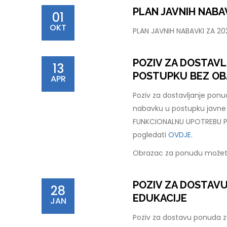
PLAN JAVNIH NABAV
01
OKT
PLAN JAVNIH NABAVKI ZA 2
POZIV ZA DOSTAV
13
POSTUPKU BEZ OB
APR
Poziv za dostavljanje pon
nabavku u postupku javn
FUNKCIONALNU UPOTREBU PC
pogledati
OVDJE.
Obrazac za ponudu možet
POZIV ZA DOSTAV
28
EDUKACIJE
JAN
Poziv za dostavu ponuda za