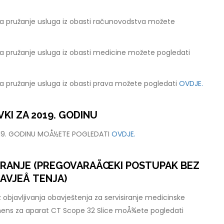
a pružanje usluga iz obasti računovodstva možete
a pružanje usluga iz obasti medicine možete pogledati
a pružanje usluga iz obasti prava možete pogledati
OVDJE.
KI ZA 2019. GODINU
019. GODINU MOÅ½ETE POGLEDATI
OVDJE.
ARANJE (PREGOVARAÄŒKI POSTUPAK BEZ
AVJEÅ TENJA)
 objavljivanja obavještenja za servisiranje medicinske
mens za aparat CT Scope 32 Slice moÅ¾ete pogledati