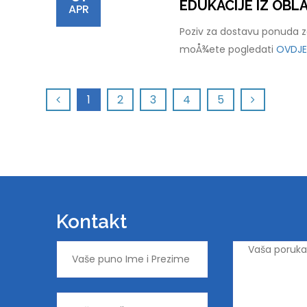
EDUKACIJE IZ OB
APR
Poziv za dostavu ponuda za
moÅ¾ete pogledati
OVDJE
1
2
3
4
5
Kontakt