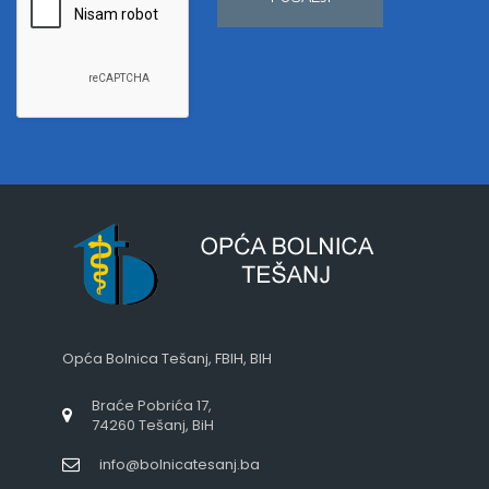
Opća Bolnica Tešanj, FBIH, BIH
Braće Pobrića 17,
74260 Tešanj, BiH
info@bolnicatesanj.ba