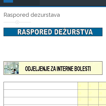
Raspored dezurstava
04
11
18
03
17
20
02
09
14