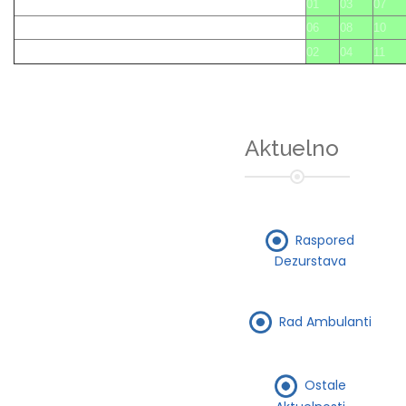
01
03
07
06
08
10
02
04
11
Aktuelno
Raspored
Dezurstava
Rad Ambulanti
Ostale