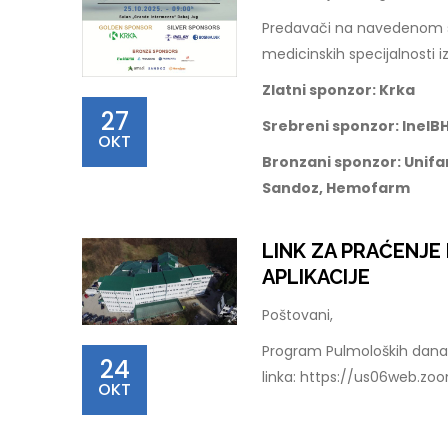
Predavači na navedenom sku
medicinskih specijalnosti iz
Zlatni sponzor: Krka
27
Srebreni sponzor: InelBH
OKT
Bronzani sponzor: Unifa
Sandoz, Hemofarm
LINK ZA PRAĆENJ
APLIKACIJE
Poštovani,
Program Pulmoloških dana 
24
linka: https://us06web.z
OKT