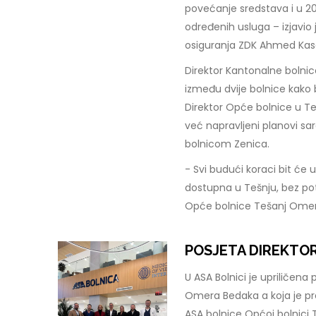
povećanje sredstava i u 2
određenih usluga – izjavio
osiguranja ZDK Ahmed Ka
Direktor Kantonalne bolnice
između dvije bolnice kako 
Direktor Opće bolnice u Te
već napravljeni planovi s
bolnicom Zenica.
- Svi budući koraci bit će 
dostupna u Tešnju, bez pot
Opće bolnice Tešanj Ome
POSJETA DIREKTOR
U ASA Bolnici je upriličena
Omera Bedaka a koja je pre
ASA bolnice Općoj bolnici 