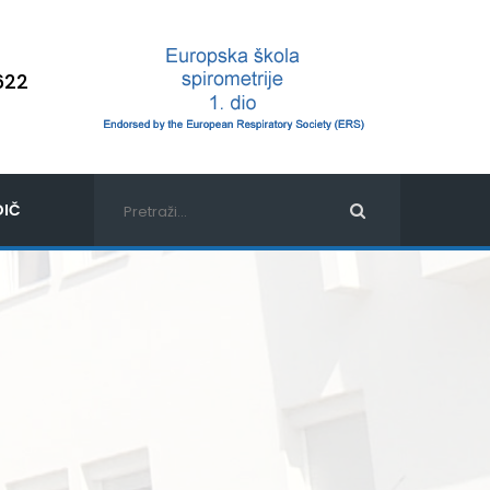
622
IČ