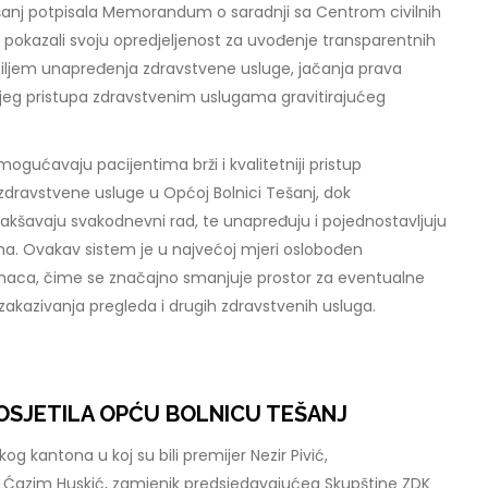
anj potpisala Memorandum o saradnji sa Centrom civilnih
o pokazali svoju opredjeljenost za uvođenje transparentnih
s ciljem unapređenja zdravstvene usluge, jačanja prava
ljeg pristupa zdravstvenim uslugama gravitirajućeg
mogućavaju pacijentima brži i kvalitetniji pristup
dravstvene usluge u Općoj Bolnici Tešanj, dok
akšavaju svakodnevni rad, te unapređuju i pojednostavljuju
ma. Ovakav sistem je u najvećoj mjeri oslobođen
naca, čime se značajno smanjuje prostor za eventualne
 zakazivanja pregleda i drugih zdravstvenih usluga.
OSJETILA OPĆU BOLNICU TEŠANJ
g kantona u koj su bili premijer Nezir Pivić,
 Ćazim Huskić, zamjenik predsjedavajućeg Skupštine ZDK