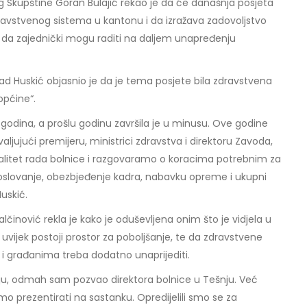
 Skupštine Goran Bulajić rekao je da će današnja posjeta
ravstvenog sistema u kantonu i da izražava zadovoljstvo
va da zajednički mogu raditi na daljem unapređenju
d Huskić objasnio je da je tema posjete bila zdravstvena
općine“.
h godina, a prošlu godinu završila je u minusu. Ove godine
valjujući premijeru, ministrici zdravstva i direktoru Zavoda,
litet rada bolnice i razgovaramo o koracima potrebnim za
o poslovanje, obezbjeđenje kadra, nabavku opreme i ukupni
Huskić.
alčinović rekla je kako je oduševljena onim što je vidjela u
a uvijek postoji prostor za poboljšanje, te da zdravstvene
i građanima treba dodatno unaprijediti.
u, odmah sam pozvao direktora bolnice u Tešnju. Već
mo prezentirati na sastanku. Opredijelili smo se za