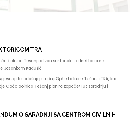
EKTORICOM TRA
pće bolnice Tešanj održan sastanak sa direktoricom
je Jasenkom Kadušić.
spješnoj dosadašnjoj sradnji Opće bolnice Tešanj i TRA, kao
je Opća bolnica Tešanj planira započeti uz saradnju i
NDUM O SARADNJI SA CENTROM CIVILNIH