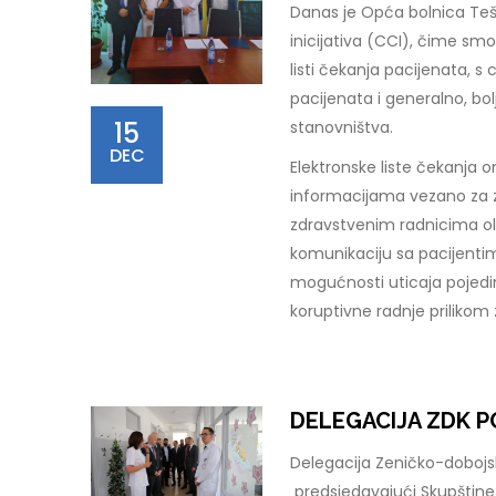
Danas je Opća bolnica Teš
inicijativa (CCI), čime sm
listi čekanja pacijenata, 
pacijenata i generalno, bo
15
stanovništva.
DEC
Elektronske liste čekanja o
informacijama vezano za z
zdravstvenim radnicima ol
komunikaciju sa pacijenti
mogućnosti uticaja pojedi
koruptivne radnje prilikom
DELEGACIJA ZDK P
Delegacija Zeničko-dobojsko
predsjedavajući Skupštine