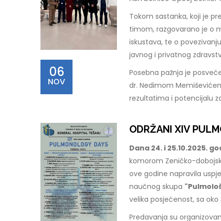
Tokom sastanka, koji je pre
timom, razgovarano je o m
iskustava, te o povezivanju
javnog i privatnog zdravst
06
Posebna pažnja je posvećena
NOV
dr. Nedimom Memiševićem 
rezultatima i potencijalu z
ODRŽANI XIV PULM
Dana 24. i 25.10.2025. g
komorom Zeničko-dobojsko
ove godine napravila uspj
naučnog skupa
"Pulmološ
velika posjećenost, sa oko 
Predavanja su organizovana u