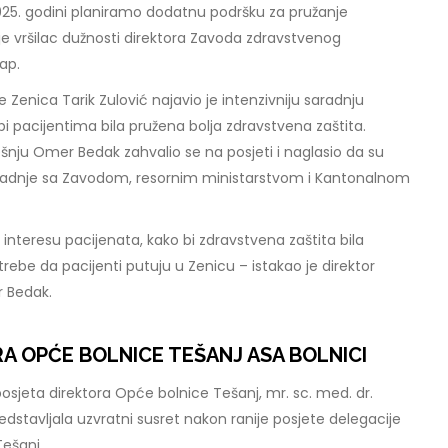
025. godini planiramo dodatnu podršku za pružanje
 je vršilac dužnosti direktora Zavoda zdravstvenog
sap.
 Zenica Tarik Zulović najavio je intenzivniju saradnju
bi pacijentima bila pružena bolja zdravstvena zaštita.
šnju Omer Bedak zahvalio se na posjeti i naglasio da su
aradnje sa Zavodom, resornim ministarstvom i Kantonalnom
u interesu pacijenata, kako bi zdravstvena zaštita bila
rebe da pacijenti putuju u Zenicu – istakao je direktor
r Bedak.
A OPĆE BOLNICE TEŠANJ ASA BOLNICI
 posjeta direktora Opće bolnice Tešanj, mr. sc. med. dr.
dstavljala uzvratni susret nakon ranije posjete delegacije
Tešanj.