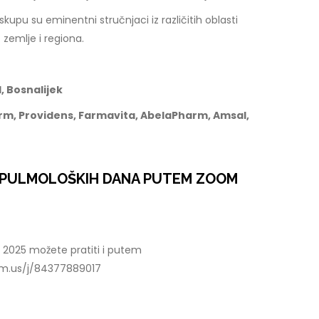
pu su eminentni stručnjaci iz različitih oblasti
 zemlje i regiona.
, Bosnalijek
rm, Providens, Farmavita, AbelaPharm, Amsal,
E PULMOLOŠKIH DANA PUTEM ZOOM
2025 možete pratiti i putem
oom.us/j/84377889017