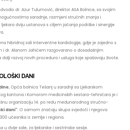
dvodio dr. Azur Tulumović, direktor ASA Bolnice, sa svojim
ogućnostima saradnje, razmjeni stručnih znanja i
 ljekara dviju ustanova s ciljem jačanja podrške i sinergije
va.
 hibridnoj sali interventne kardiologije, gdje je zajedno s
i dr. Alanom Jahićem razgovarano o dosadašnjim
a dalji razvoj novih procedura i usluga koje spašavaju živote.
OLOŠKI DANI
odine
, Opća bolnica Tešanj u saradnji sa Ljekarskom
g kantona i Komorom medicinskih sestara-tehničara je i
ešnu organizaciju 14. po redu međunarodnog stručno-
ki dani"
. O samom značaju skupa svjedoči i njegova
300 učesnika iz zemlje i regiona.
 dvije sale, za ljekarske i sestrinske sesije.