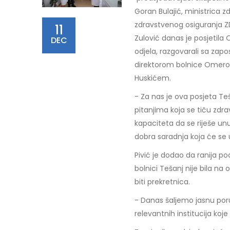
Goran Bulajić, ministrica z
zdravstvenog osiguranja Z
11
Zulović danas je posjetila
DEC
odjela, razgovarali sa zapo
direktorom bolnice Omer
Huskićem.
- Za nas je ova posjeta T
pitanjima koja se tiču zdra
kapaciteta da se riješe unu
dobra saradnja koja će se u
Pivić je dodao da ranija 
bolnici Tešanj nije bila n
biti prekretnica.
- Danas šaljemo jasnu por
relevantnih institucija koj