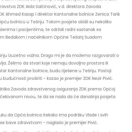
dravstva ZDK Aida Salčinović, v.d. direktora Zavoda
DK Ahmed Kasap i direktor Kantonalne bolnice Zenica Tarik
 Opću bolnicu u Tešnju. Tokom posjete obišli su nekoliko
slenima i pacijentima, te održali radni sastanak sa
om Bedakom i načelnikom Općine Tešanj Suadom
ešnju izuzetno važna. Drago mi je da možemo razgovarati o
vlja. Želimo da stvari koje nemaju dovoljno prostora ili
tar Kantonalne bolnice, budu riješene u Tešnju. Postoji
 budućnosti proširiti - kazao je premijer ZDK Nezir Pivić.
podrška Zavoda zdravstvenog osiguranja ZDK prema Općoj
a očekivanom nivou, te da se nada da će današnja posjeta
uku da Opća bolnica itekako ima podršku Vlade i svih
e se bave zdravstvom - naglasio je premijer Pivić.