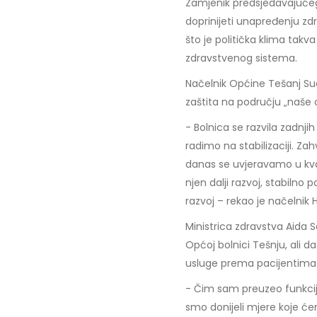
Zamjenik predsjedavajućeg
doprinijeti unapređenju zd
što je politička klima tak
zdravstvenog sistema.
Načelnik Općine Tešanj Sua
zaštita na području „naše 
- Bolnica se razvila zadnji
radimo na stabilizaciji. Zah
danas se uvjeravamo u kva
njen dalji razvoj, stabiln
razvoj – rekao je načelnik 
Ministrica zdravstva Aida S
Općoj bolnici Tešnju, ali d
usluge prema pacijentima 
- Čim sam preuzeo funkcij
smo donijeli mjere koje će