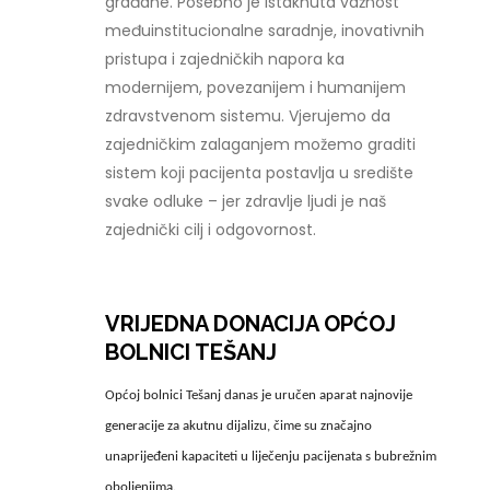
građane. Posebno je istaknuta važnost
međuinstitucionalne saradnje, inovativnih
pristupa i zajedničkih napora ka
modernijem, povezanijem i humanijem
zdravstvenom sistemu. Vjerujemo da
zajedničkim zalaganjem možemo graditi
sistem koji pacijenta postavlja u središte
svake odluke – jer zdravlje ljudi je naš
zajednički cilj i odgovornost.
VRIJEDNA DONACIJA OPĆOJ
BOLNICI TEŠANJ
Općoj bolnici Tešanj danas je uručen aparat najnovije
generacije za akutnu dijalizu, čime su značajno
unaprijeđeni kapaciteti u liječenju pacijenata s bubrežnim
oboljenjima.