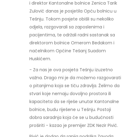
i direktor Kantonalne bolnice Zenica Tarik
Zulović danas je posjetila Opću bolnicu u
Tešnju. Tokom posjete obišli su nekoliko
odjela, razgovarali sa zaposlenima i
pacijentima, te održali radni sastanak sa
direktorom bolnice Omerom Bedakom i
načelnikom Općine Tešanj Suadom
Huskićem.
- Za nas je ova posjeta Tešnju izuzetno
važna. Drago mi je da možemo razgovarati
o pitanjima koja se tiču zdravlja. Želimo da
stvari koje nemaju dovoljno prostora ili
kapaciteta da se riješe unutar Kantonalne
bolnice, budu riješene u Tešnju. Postoji
dobra saradnja koja će se u budućnosti
proširiti - kazao je premijer ZDK Nezir Pivić.
Pivić je dodao da ranija podrška Zavoda