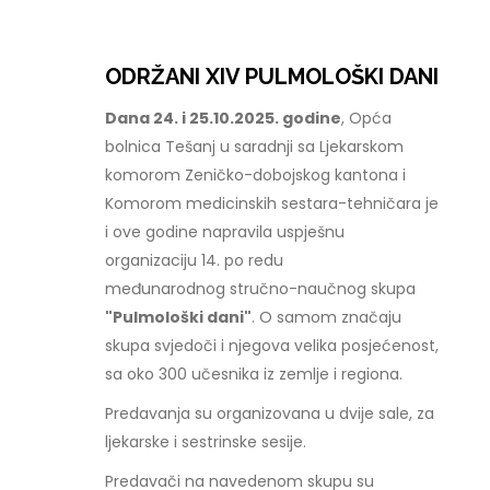
ODRŽANI XIV PULMOLOŠKI DANI
Dana 24. i 25.10.2025. godine
, Opća
bolnica Tešanj u saradnji sa Ljekarskom
komorom Zeničko-dobojskog kantona i
Komorom medicinskih sestara-tehničara je
i ove godine napravila uspješnu
organizaciju 14. po redu
međunarodnog stručno-naučnog skupa
"Pulmološki dani"
. O samom značaju
skupa svjedoči i njegova velika posjećenost,
sa oko 300 učesnika iz zemlje i regiona.
Predavanja su organizovana u dvije sale, za
ljekarske i sestrinske sesije.
Predavači na navedenom skupu su