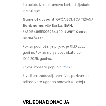
Za uplate iz inostranstva koristiti sljedeće
instrukcije:
Name of account:
OPĆA BOLNICA TEŠANJ;
Bank name:
ASA Banka;
IBAN:
BA391346651006764490;
SWIFT Code:
IKBZBA2XXXX
Rok za podnošenje prijava je 01.10.2025.
godine. Rok za slanje abstrakata do
10.10.2025. godine.
Prijavu možete popuniti
OVDJE.
S velikom zadovoljstvom Vas pozivamo i
želimo Vam ugodan boravak u Tešnju.
VRIJEDNA DONACIJA