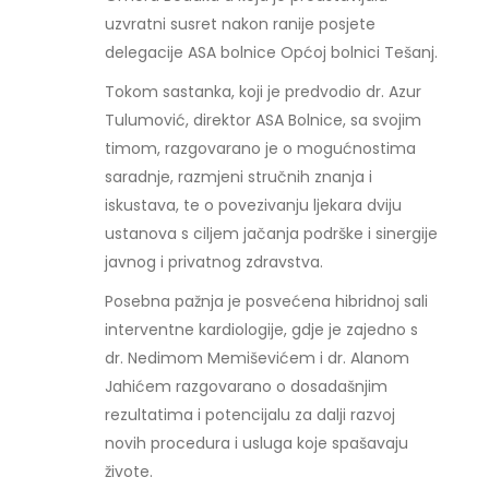
uzvratni susret nakon ranije posjete
delegacije ASA bolnice Općoj bolnici Tešanj.
Tokom sastanka, koji je predvodio dr. Azur
Tulumović, direktor ASA Bolnice, sa svojim
timom, razgovarano je o mogućnostima
saradnje, razmjeni stručnih znanja i
iskustava, te o povezivanju ljekara dviju
ustanova s ciljem jačanja podrške i sinergije
javnog i privatnog zdravstva.
Posebna pažnja je posvećena hibridnoj sali
interventne kardiologije, gdje je zajedno s
dr. Nedimom Memiševićem i dr. Alanom
Jahićem razgovarano o dosadašnjim
rezultatima i potencijalu za dalji razvoj
novih procedura i usluga koje spašavaju
živote.