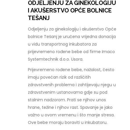
ODJELJENJU ZA GINEKOLOGIJU
I AKUŠERSTVO OPĆE BOLNICE
TEŠANJ
Odjeljenju za ginekologiju i akušerstvo Opće
bolnice Tešanj je uručena vrijedna donacija
u vidu transportnog inkubatora za
prijevremeno rođene bebe od firme Imaco
Systemtechnik d.o.o. Usora.
Prijevremeno rođene bebe, nažalost, često
imaju povećan rizik od različitih
zdravstvenih problema i zahtijevaju njegu u
zdravstvenim ustanovama gdje su pod
stalnim nadzorom. Prati se njihov unos
hrane, težine i njihov rast. Spavanje je jako
važno u ovom vremenu i što manje stresa.
Ove bebe moraju boraviti u inkubatoru.