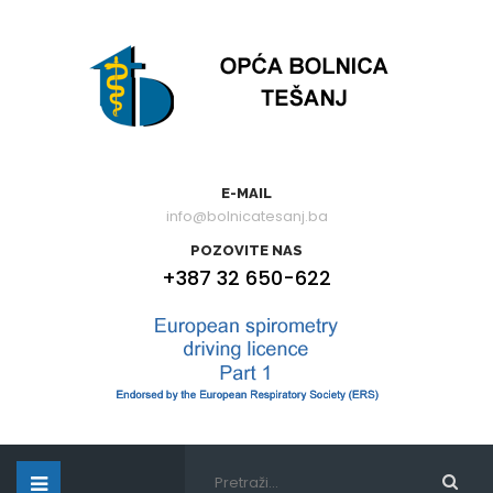
E-MAIL
info@bolnicatesanj.ba
POZOVITE NAS
+387 32 650-622