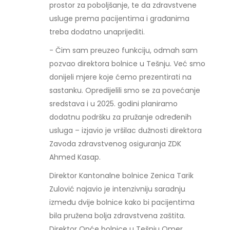
prostor za poboljšanje, te da zdravstvene
usluge prema pacijentima i građanima
treba dodatno unaprijediti.
- Čim sam preuzeo funkciju, odmah sam
pozvao direktora bolnice u Tešnju. Već smo
donijeli mjere koje ćemo prezentirati na
sastanku. Opredijelili smo se za povećanje
sredstava i u 2025. godini planiramo
dodatnu podršku za pružanje određenih
usluga – izjavio je vršilac dužnosti direktora
Zavoda zdravstvenog osiguranja ZDK
Ahmed Kasap.
Direktor Kantonalne bolnice Zenica Tarik
Zulović najavio je intenzivniju saradnju
između dvije bolnice kako bi pacijentima
bila pružena bolja zdravstvena zaštita.
Direktor Opće bolnice u Tešnju Omer