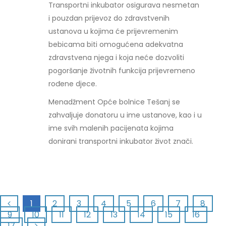
Transportni inkubator osigurava nesmetan
i pouzdan prijevoz do zdravstvenih
ustanova u kojima će prijevremenim
bebicama biti omogućena adekvatna
zdravstvena njega i koja neće dozvoliti
pogoršanje životnih funkcija prijevremeno
rođene djece.
Menadžment Opće bolnice Tešanj se
zahvaljuje donatoru u ime ustanove, kao i u
ime svih malenih pacijenata kojima
donirani transportni inkubator život znači.
1
2
3
4
5
6
7
8
9
10
11
12
13
14
15
16
17