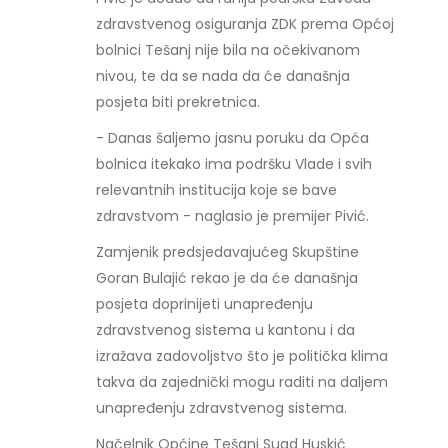
zdravstvenog osiguranja ZDK prema Općoj
bolnici Tešanj nije bila na očekivanom
nivou, te da se nada da će današnja
posjeta biti prekretnica.
- Danas šaljemo jasnu poruku da Opća
bolnica itekako ima podršku Vlade i svih
relevantnih institucija koje se bave
zdravstvom - naglasio je premijer Pivić.
Zamjenik predsjedavajućeg Skupštine
Goran Bulajić rekao je da će današnja
posjeta doprinijeti unapređenju
zdravstvenog sistema u kantonu i da
izražava zadovoljstvo što je politička klima
takva da zajednički mogu raditi na daljem
unapređenju zdravstvenog sistema.
Načelnik Općine Tešanj Suad Huskić