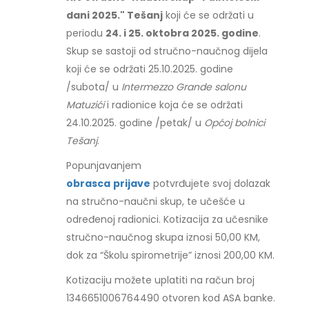
dani 2025." Tešanj
koji će se održati u
periodu
24. i 25. oktobra 2025. godine
.
Skup se sastoji od stručno-naučnog dijela
koji će se održati 25.10.2025. godine
/subota/ u
Intermezzo Grande salonu
Matuzići
i radionice koja će se održati
24.10.2025. godine /petak/ u
Općoj bolnici
Tešanj
.
Popunjavanjem
obrasca
prijave
potvrđujete svoj dolazak
na stručno-naučni skup, te učešće u
određenoj radionici. Kotizacija za učesnike
stručno-naučnog skupa iznosi 50,00 KM,
dok za “Školu spirometrije” iznosi 200,00 KM.
Kotizaciju možete uplatiti na račun broj
1346651006764490 otvoren kod ASA banke.