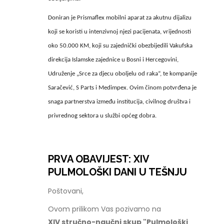
Doniran je Prismaflex mobilni aparat za akutnu dijalizu
koji se koristi u intenzivnoj njezi pacijenata, vrijednosti
oko 50.000 KM, koji su zajednički obezbijedili Vakufska
direkcija Islamske zajednice u Bosni i Hercegovini,
Udruženje „Srce za djecu oboljelu od raka“, te kompanije
Saračević, S Parts i Medimpex. Ovim činom potvrđena je
snaga partnerstva između institucija, civilnog društva i
privrednog sektora u službi općeg dobra.
PRVA OBAVIJEST: XIV
PULMOLOŠKI DANI U TEŠNJU
Poštovani,
Ovom prilikom Vas pozivamo na
XIV stručno-naučni skup "Pulmološki