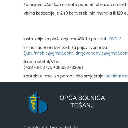
Za prijavu uÄešÄ‡a morate popuniti obrazac u elektr
Visina kotizacije je 240 konvertibilnih maraka ili 120 eu
Instrukcije za plaÄ‡anje moÅ¾ete preuzeti
OVDJE
E-mail adrese i kontakti za prijavljivanje su:
(
jusufmehic@gmail.com
,
dmjovancevic@gmail.co
ili na mobitel/Viber:
(+38761153771, +38163378368)
Kontakt e-mail za pomo? oko smještaja:
bolnicates
Opća Bolnica Tešanj, FBIH, BIH