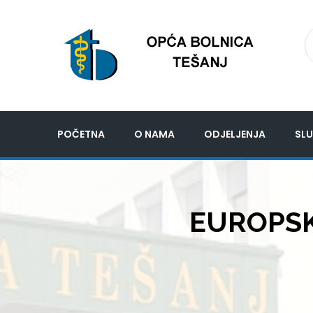
POČETNA
O NAMA
ODJELJENJA
SLU
EUROPSKA