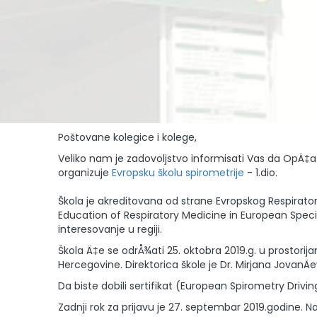
Poštovane kolegice i kolege,
Veliko nam je zadovoljstvo informisati Vas da OpÄ‡a
organizuje
Evropsku školu spirometrije
- 1.dio.
Škola je akreditovana od strane Evropskog Respira
Education of Respiratory Medicine in European Specialt
interesovanje u regiji.
Škola Ä‡e se odrÅ¾ati 25. oktobra 2019.g. u prostorij
Hercegovine. Direktorica škole je Dr. Mirjana JovanÄ
Da biste dobili sertifikat (European Spirometry Drivin
Zadnji rok za prijavu je 27. septembar 2019.godine. 