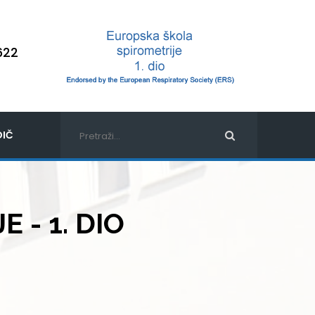
622
IČ
 - 1. DIO