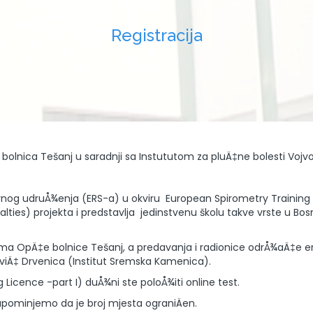
Registracija
 bolnica Tešanj u saradnji sa Instututom za pluÄ‡ne bolesti Vojv
tornog udruÅ¾enja (ERS-a) u okviru European Spirometry Trainin
ies) projekta i predstavlja jedinstvenu školu takve vrste u Bosni 
ama OpÄ‡e bolnice Tešanj, a predavanja i radionice odrÅ¾aÄ‡e emin
eviÄ‡ Drvenica (Institut Sremska Kamenica).
g Licence -part I) duÅ¾ni ste poloÅ¾iti online test.
Napominjemo da je broj mjesta ograniÄen.