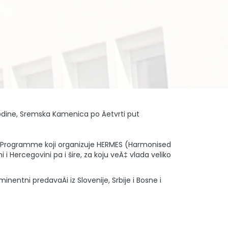
odine, Sremska Kamenica po Äetvrti put
g Programme koji organizuje HERMES (Harmonised
i Hercegovini pa i šire, za koju veÄ‡ vlada veliko
entni predavaÄi iz Slovenije, Srbije i Bosne i