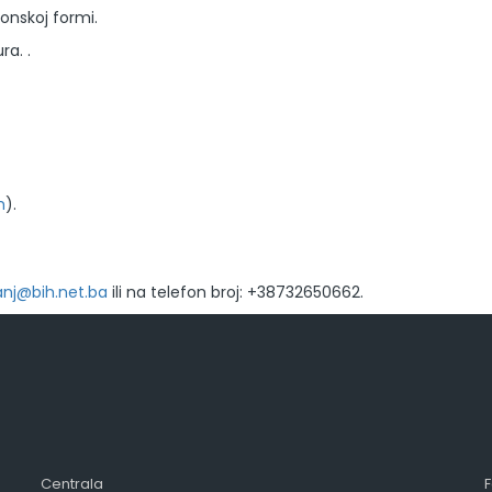
onskoj formi.
ra. .
m
).
anj@bih.net.ba
ili na telefon broj: +38732650662.
Centrala
F