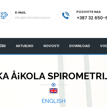
POZOVITE NAS
E-MAIL
+387 32 650-
info@bolnicatesanj.ba
ŽBE
AKTUELNO
NOVOSTI
DOWNLOAD
VOD
 Å¡KOLA SPIROMETRIJE
ENGLISH