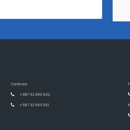
Centrala
F
+387 32 650 622
+387 32 650 551
K