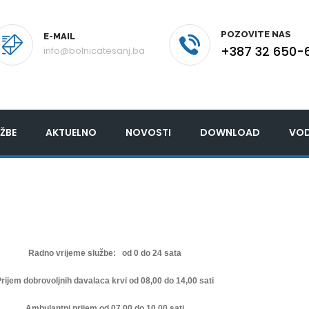
POZOVITE NAS
E-MAIL
+387 32 650-
info@bolnicatesanj.ba
ŽBE
AKTUELNO
NOVOSTI
DOWNLOAD
VOD
Radno vrijeme službe: od 0 do 24 sata
rijem dobrovoljnih davalaca krvi od 08,00 do 14,00 sati
Ambulantni prijem od 07,00 do 10,00 sati