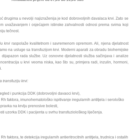
drugima u nevolji najizraženija je kod dobrovoljnih davalaca krvi. Zato se
m uvažavanjem i osjećajem istinske zahvalnosti odnosi prema svima koji
iju tečnost.
ju krvi
raspolaže kvalitetnom i savremenom opremom. Ali, njena djelatnost
amo na usluge sa transfuzijom krvi. Moderni aparati za obradu biohemijske
e dijapazon rada službe. Uz osnovne djelatnosti služba sačinjava i analize
oncentracija u krvi veoma niska, kao što su, primjera radi, inzulin, hormoni,
i.
 transfuziju krvi:
pregled i punkcija DDK (dobrovoljni davaoci krvi),
 Rh faktora, imunohematološko ispitivanje iregularnih antitjela i serološko
ipravka na krvlju prenosive bolesti,
osti uzorka DDK i pacijenta u svrhu transfuziološkog liječenja.
h faktora, te detekcija iregularnih antieritrocitnih antitjela, trudnica i ostalih