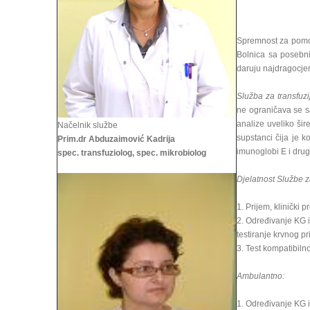
Spremnost za pomoć 
Bolnica sa posebni
daruju najdragocjen
Služba za transfuzi
ne ograničava se s
analize uveliko šir
Načelnik službe
supstanci čija je k
Prim.dr Abduzaimović Kadrija
imunoglobi E i drug
spec. transfuziolog, spec. mikrobiolog
Djelatnost Službe za
1. Prijem, klinički 
2. Određivanje KG i
testiranje krvnog pr
3. Test kompatibiln
Ambulantno:
1. Određivanje KG i R