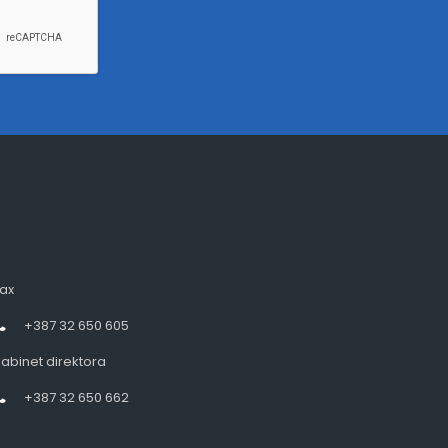
ax
+387 32 650 605
abinet direktora
+387 32 650 662