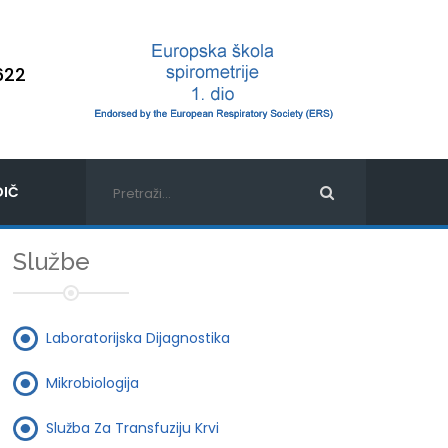
622
IČ
Službe
Laboratorijska Dijagnostika
Mikrobiologija
Služba Za Transfuziju Krvi