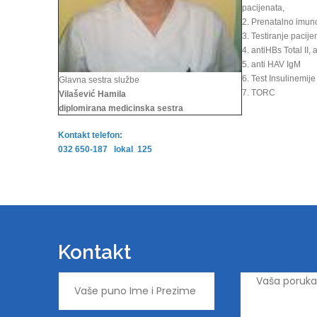
pacijenata,
2. Prenatalno imun
3. Testiranje pacij
4. antiHBs Total II, 
5. anti HAV IgM
6. Test Insulinemije
Glavna sestra službe
7. TORC
Vilašević Hamila
diplomirana medicinska sestra
Kontakt telefon:
032 650-187 lokal 125
Kontakt