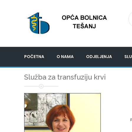
POČETNA
O NAMA
ODJELJENJA
SLU
Služba za transfuziju krvi
P