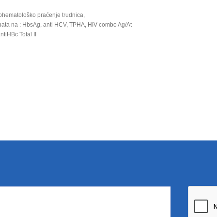
ohematološko praćenje trudnica,
enata na : HbsAg, anti HCV, TPHA, HIV combo Ag/At
antiHBc Total II