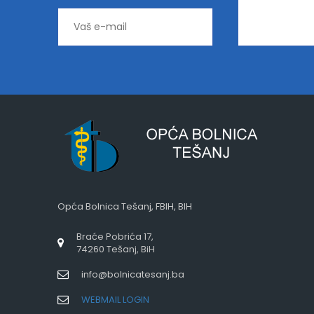
Opća Bolnica Tešanj, FBIH, BIH
Braće Pobrića 17,
74260 Tešanj, BiH
info@bolnicatesanj.ba
WEBMAIL LOGIN