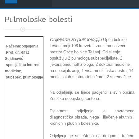
Pulmološke bolesti
Odjeljene za pulmologiju
Opće bolnice
Tešanj broji 106 kreveta i zauzima najveći
Načelnik odjeljenja
prostor Opće bolnice Tešanj. Odjeljenje
Prof. dr. Rifat
opslužuju 2 pulmologa subspecijaliste, 2
Sejdinović
ljekara pneumoftiziologa, 2 doktora medicine
specijalista interne
na specijalizaciji, 1 viša medicinska sestra, 14
medicine,
medicinskih sestara-tehničara i 2 spremačice.
subspec. pulmologije
Na odjeljenju se liječe pacijenti iz svih općina
Zeničko-dobojskog kantona.
Djelatnost odjeljenja je savremena
dijagnostička obrada, njega i liječenje akutnih i
kroničnih plućnih bolesnika.
Odjeljenje je smješteno na drugom i trećem