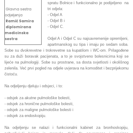
spratu Bolnice i funkcionalno je podijeljeno na
Glavna sestra
tri odjela:
odjeljenja
- Odjel A
Ramić Samira
- Odjel B i
diplomirana
- Odjel C.
medicinska
sestra
Odjel A i Odjel C su najsavremenije opremljeni,
apartmanskog su tipa i imaju po sedam soba.
Sobe su dvokrevetne i trokrevetne sa kupatilom i WC-om. Prilagođene
su za duži boravak pacijenata, a to je svojstveno bolesnicima koji se
lijeće na pulmologiji. Sobe su prostrane, sa dosta svjetlosti i okolišnog
zelenila. Već prvi pogled na odjele uvjerava na komoditet i bezprijekornu
čistoću.
Na odjeljenju djeluju i odsjeci, i to:
- odsjek za akutne pulmološke bolesti,
- odsjek za hronične pulmološke bolesti,
- odsjek za maligne pulmološke bolesti i
- odsjek za endoskopiju.
Na odjeljenju se nalazi i funkcionalni kabinet za bronhoskopiju,