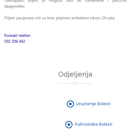
zahvaljujući kojem je moguće doći do savremene i precizne
dijagnostike.
Prijem pacijenata vrši se kroz prijemnu ambulantu tokom 24 sata.
Kontakt telefon:
032 206 442
Odjeljenja
Unutarnje Bolesti
Pulmološke Bolesti