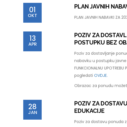
PLAN JAVNIH NABAV
01
OKT
PLAN JAVNIH NABAVKI ZA 2
POZIV ZA DOSTAV
13
POSTUPKU BEZ OB
APR
Poziv za dostavljanje pon
nabavku u postupku javn
FUNKCIONALNU UPOTREBU PC
pogledati
OVDJE.
Obrazac za ponudu možet
POZIV ZA DOSTAV
28
EDUKACIJE
JAN
Poziv za dostavu ponuda za