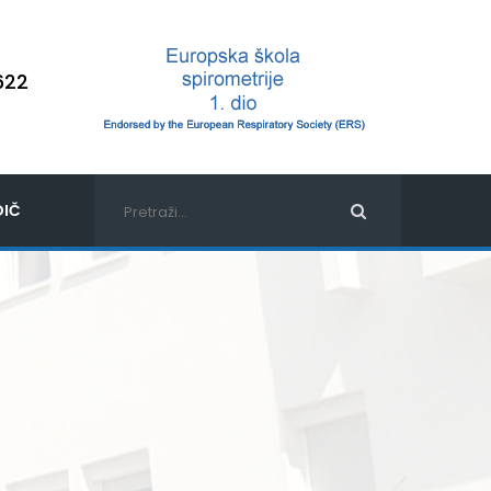
622
IČ