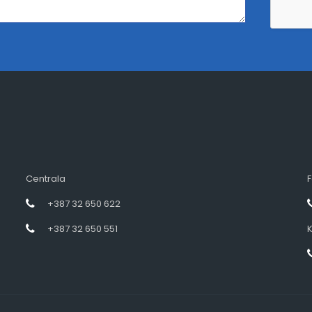
Centrala
F
+387 32 650 622
+387 32 650 551
K