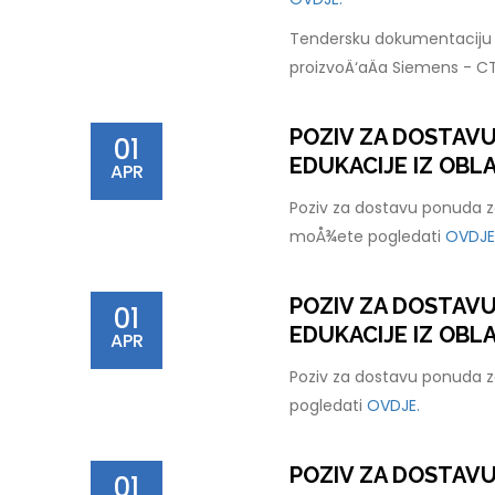
Tendersku dokumentaciju 
proizvoÄ‘aÄa Siemens - C
POZIV ZA DOSTAV
01
EDUKACIJE IZ OBLA
APR
Poziv za dostavu ponuda za
moÅ¾ete pogledati
OVDJE
POZIV ZA DOSTAV
01
EDUKACIJE IZ OBL
APR
Poziv za dostavu ponuda z
pogledati
OVDJE.
POZIV ZA DOSTAV
01