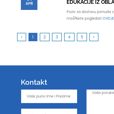
EDUKACIJE IZ OB
APR
Poziv za dostavu ponuda za
moÅ¾ete pogledati
OVDJE
1
2
3
4
5
Kontakt