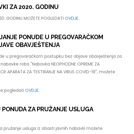
KI ZA 2020. GODINU
020. GODINU MOŽETE POGLEDATI
OVDJE.
LJANJE PONUDE U PREGOVARAČKOM
JAVE OBAVJEŠTENJA
ude u pregovaračkom postupku bez objave obavještenja za
e nabavke roba "Nabavka NEOPHODNE OPREME ZA
R APARATA ZA TESTIRANJE NA VIRUS COVID-19", možete
e pogledati
OVDJE.
U PONUDA ZA PRUŽANJE USLUGA
 pružanje usluga iz obasti javnih nabavki možete