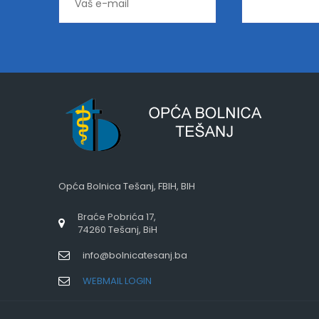
Opća Bolnica Tešanj, FBIH, BIH
Braće Pobrića 17,
74260 Tešanj, BiH
info@bolnicatesanj.ba
WEBMAIL LOGIN