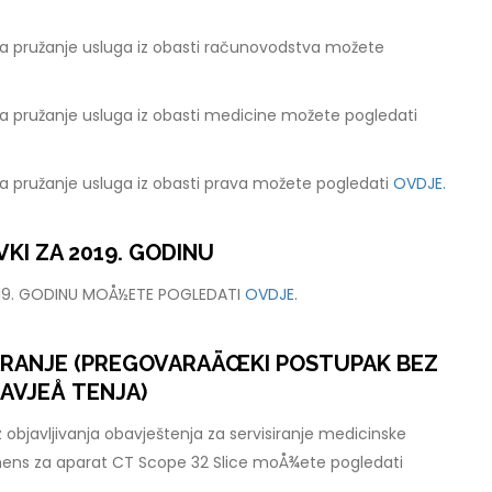
a pružanje usluga iz obasti računovodstva možete
a pružanje usluga iz obasti medicine možete pogledati
a pružanje usluga iz obasti prava možete pogledati
OVDJE.
KI ZA 2019. GODINU
019. GODINU MOÅ½ETE POGLEDATI
OVDJE.
ARANJE (PREGOVARAÄŒKI POSTUPAK BEZ
AVJEÅ TENJA)
 objavljivanja obavještenja za servisiranje medicinske
mens za aparat CT Scope 32 Slice moÅ¾ete pogledati