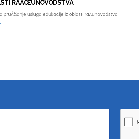
LASTI RAÄŒUNOVODSTVA
 pruÅ¾anje usluga edukacije iz oblasti raÄunovodstva
.