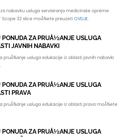
za nabavku usluga servisiranja medicinske opreme
T Scope 32 slice moÅ¾ete preuzeti
OVDJE.
U PONUDA ZA PRUÅ½ANJE USLUGA
STI JAVNIH NABAVKI
 pruÅ¾anje usluga edukacije iz oblasti javnih nabavki
.
U PONUDA ZA PRUÅ½ANJE USLUGA
ASTI PRAVA
a pruÅ¾anje usluga edukacije iz oblasti prava moÅ¾ete
U PONUDA ZA PRUÅ½ANJE USLUGA