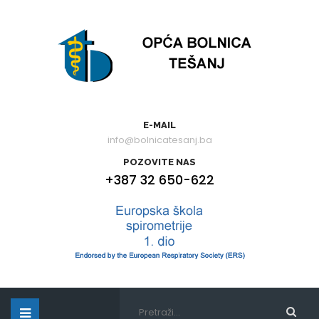
E-MAIL
info@bolnicatesanj.ba
POZOVITE NAS
+387 32 650-622