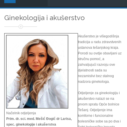
Ginekologija i akušerstvo
Akušerstvo je višegodišnja
tradicija u radu zdravstvenih
ustanova tešanjskog kraja.
Porodi su ovdje obavljani uz
stručnu pomoć, a
zahvaljujući razvoju ove
djelatnosti sada su
nezamislivi bez stalnog
nadzora ginekologa.
Odjeljenje za ginekologiju i
akušerstvo nalazi se na
prvom spratu Opće bolnice
Tešanj. Odjeljenje ima
Načelnik odjeljenja
komforne i funcionalne
Prim. dr. sci. med. Mešić Đogić dr Larisa,
bolesničke sobe sa po dva i
spec. ginekologije i akušerstva