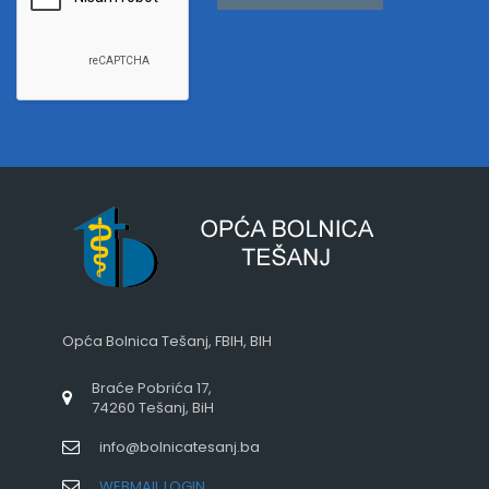
Opća Bolnica Tešanj, FBIH, BIH
Braće Pobrića 17,
74260 Tešanj, BiH
info@bolnicatesanj.ba
WEBMAIL LOGIN