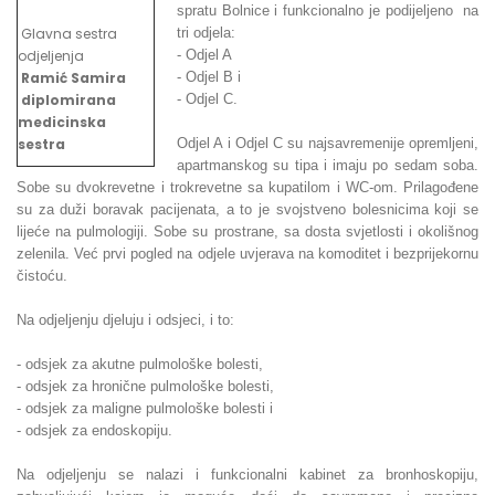
spratu Bolnice i funkcionalno je podijeljeno na
Glavna sestra
tri odjela:
odjeljenja
- Odjel A
Ramić Samira
- Odjel B i
diplomirana
- Odjel C.
medicinska
sestra
Odjel A i Odjel C su najsavremenije opremljeni,
apartmanskog su tipa i imaju po sedam soba.
Sobe su dvokrevetne i trokrevetne sa kupatilom i WC-om. Prilagođene
su za duži boravak pacijenata, a to je svojstveno bolesnicima koji se
lijeće na pulmologiji. Sobe su prostrane, sa dosta svjetlosti i okolišnog
zelenila. Već prvi pogled na odjele uvjerava na komoditet i bezprijekornu
čistoću.
Na odjeljenju djeluju i odsjeci, i to:
- odsjek za akutne pulmološke bolesti,
- odsjek za hronične pulmološke bolesti,
- odsjek za maligne pulmološke bolesti i
- odsjek za endoskopiju.
Na odjeljenju se nalazi i funkcionalni kabinet za bronhoskopiju,