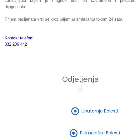
zahvaljujući kojem je moguće doći do savremene i precizne
dijagnostike.
Prijem pacijenata vrši se kroz prijemnu ambulantu tokom 24 sata.
Kontakt telefon:
032 206 442
Odjeljenja
Unutarnje Bolesti
Pulmološke Bolesti