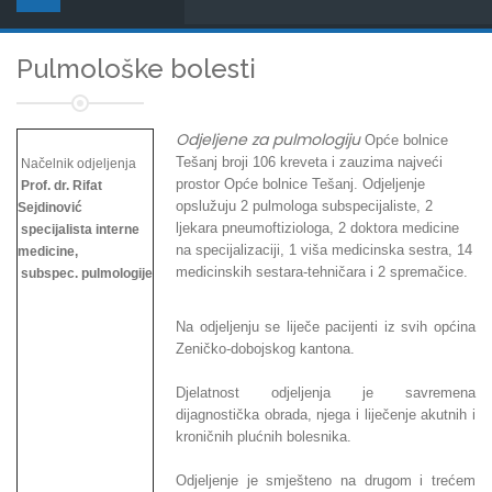
Pulmološke bolesti
Odjeljene za pulmologiju
Opće bolnice
Tešanj broji 106 kreveta i zauzima najveći
Načelnik odjeljenja
prostor Opće bolnice Tešanj. Odjeljenje
Prof. dr. Rifat
opslužuju 2 pulmologa subspecijaliste, 2
Sejdinović
ljekara pneumoftiziologa, 2 doktora medicine
specijalista interne
na specijalizaciji, 1 viša medicinska sestra, 14
medicine,
medicinskih sestara-tehničara i 2 spremačice.
subspec. pulmologije
Na odjeljenju se liječe pacijenti iz svih općina
Zeničko-dobojskog kantona.
Djelatnost odjeljenja je savremena
dijagnostička obrada, njega i liječenje akutnih i
kroničnih plućnih bolesnika.
Odjeljenje je smješteno na drugom i trećem