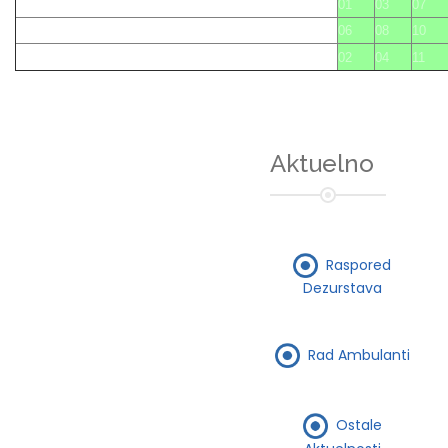
01
03
07
06
08
10
02
04
11
Aktuelno
Raspored
Dezurstava
Rad Ambulanti
Ostale