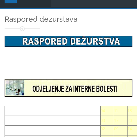
Raspored dezurstava
04
11
18
03
17
20
02
09
14