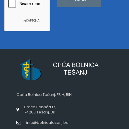
Opća Bolnica Tešanj, FBIH, BIH
Braće Pobrića 17,
74260 Tešanj, BiH
info@bolnicatesanj.ba