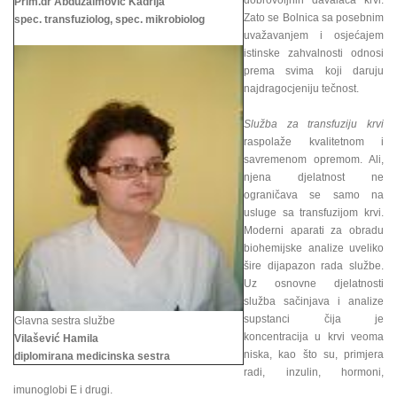
dobrovoljnih davalaca krvi.
Prim.dr Abduzaimović Kadrija
Zato se Bolnica sa posebnim
spec. transfuziolog, spec. mikrobiolog
uvažavanjem i osjećajem
istinske zahvalnosti odnosi
prema svima koji daruju
najdragocjeniju tečnost.
Služba za transfuziju krvi
raspolaže kvalitetnom i
savremenom opremom. Ali,
njena djelatnost ne
ograničava se samo na
usluge sa transfuzijom krvi.
Moderni aparati za obradu
biohemijske analize uveliko
šire dijapazon rada službe.
Uz osnovne djelatnosti
služba sačinjava i analize
supstanci čija je
Glavna sestra službe
koncentracija u krvi veoma
Vilašević Hamila
niska, kao što su, primjera
diplomirana medicinska sestra
radi, inzulin, hormoni,
imunoglobi E i drugi.