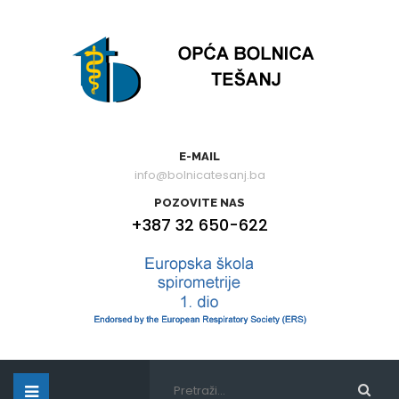
E-MAIL
info@bolnicatesanj.ba
POZOVITE NAS
+387 32 650-622