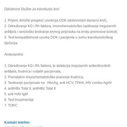
Djelatnost Službe za transfuziju krvi:
1. Prijem, klinički pregled i punkcija DDK (dobrovoljni davaoci krvi),
2. Određivanje KG i Rh faktora, imunohematološko ispitivanje iregularnih
antitjela i serološko testiranje krvnog pripravka na krvlju prenosive bolesti,
3. Test kompatibilnosti uzorka DDK i pacijenta u svrhu transfuziološkog
liječenja.
Ambulantno:
1. Određivanje KG i Rh faktora, te detekcija iregularnih antieritrocitnih
antitjela, trudnica i ostalih pacijenata,
2. Prenatalno imunohematološko praćenje trudnica,
3. Testiranje pacijenata na : HbsAg, anti HCV, TPHA, HIV combo Ag/At
4. antiHBs Total II, antiHBc Total II
5. anti HAV IgM
6. Test Insulinemije
7. TORC
Kontakt telefon: