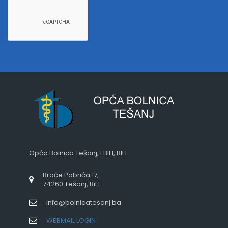
Opća Bolnica Tešanj, FBIH, BIH
Braće Pobrića 17,
74260 Tešanj, BiH
info@bolnicatesanj.ba
WEBMAIL LOGIN