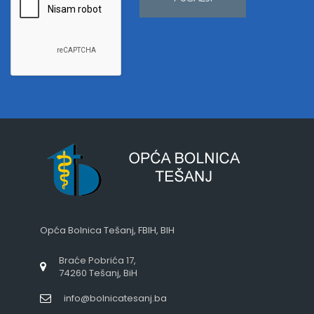
Opća Bolnica Tešanj, FBIH, BIH
Braće Pobrića 17,
74260 Tešanj, BiH
info@bolnicatesanj.ba