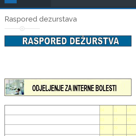
Raspored dezurstava
04
11
18
03
17
20
02
09
14