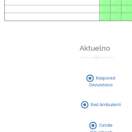
01
03
07
06
08
10
02
04
11
Aktuelno
Raspored
Dezurstava
Rad Ambulanti
Ostale