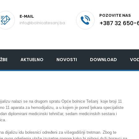
POZOVITE NAS
E-MAIL
+387 32 650-
info@bolnicatesanj.ba
ŽBE
AKTUELNO
NOVOSTI
DOWNLOAD
VOD
ijalizu
nalazi se na drugom spratu Opće bolnice Tešanj koje broji 11
no 11 aparata za hemodijalizu, a u kojem je pored ljekara specijaliste
edan diplomirani medicinski tehničar, sedam medicinskih sestara i
ica.
a dijalizu idu bolesnici određeni za višegodišnji tretman. Zbog te
je ovog odjeljenja ulaže izuzetne napore kako bi njihovi duži boravci na