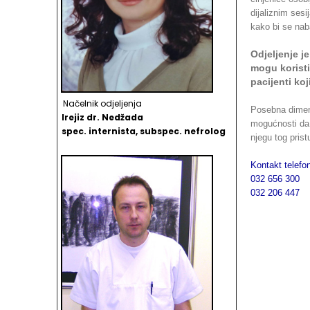
dijaliznim ses
kako bi se naba
Odjeljenje j
mogu koristi
pacijenti ko
Načelnik odjeljenja
Posebna dimenz
Irejiz dr. Nedžada
mogućnosti da 
spec. internista, subspec. nefrolog
njegu tog prist
Kontakt telef
032 656 300
032 206 447