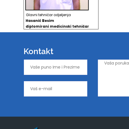
Glavni tehničar odjeljenja
Hasanić Besim
d
iplomirani medicinski tehničar
Kontakt