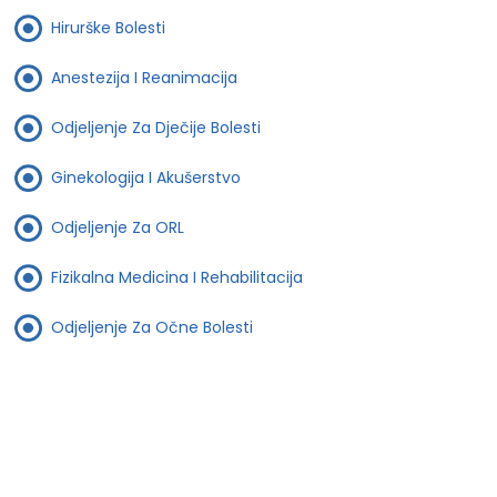
Hirurške Bolesti
Anestezija I Reanimacija
Odjeljenje Za Dječije Bolesti
Ginekologija I Akušerstvo
Odjeljenje Za ORL
Fizikalna Medicina I Rehabilitacija
Odjeljenje Za Očne Bolesti