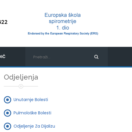
622
IČ
Odjeljenja
Unutarnje Bolesti
Pulmološke Bolesti
Odjeljenje Za Dijalizu