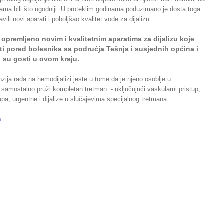
ijama bili što ugodniji. U proteklim godinama poduzimano je dosta toga
vili novi aparati i poboljšao kvalitet vode za dijalizu.
e opremljeno novim i kvalitetnim aparatima za dijalizu koje
ti pored bolesnika sa podrućja Tešnja i susjednih općina i
ji su gosti u ovom kraju.
ija rada na hemodijalizi jeste u tome da je njeno osoblje u
samostalno pruži kompletan tretman - uključujući vaskularni pristup,
upa, urgentne i dijalize u slučajevima specijalnog tretmana.
on: