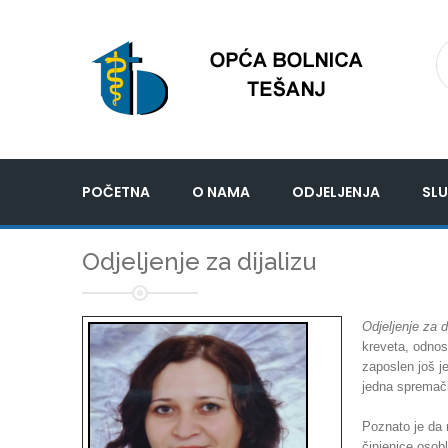
POČETNA
O NAMA
ODJELJENJA
SLU
Odjeljenje za dijalizu
Odjeljenje za d
kreveta, odnos
zaposlen još j
jedna spremač
Poznato je da n
činjenice osobl