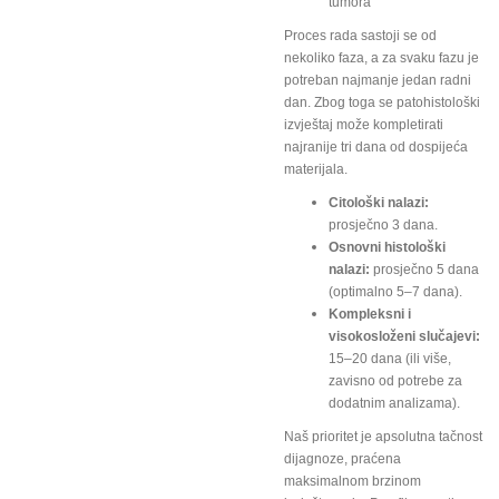
tumora
Proces rada sastoji se od
nekoliko faza, a za svaku fazu je
potreban najmanje jedan radni
dan. Zbog toga se patohistološki
izvještaj može kompletirati
najranije tri dana od dospijeća
materijala.
Citološki nalazi:
prosječno 3 dana.
Osnovni histološki
nalazi:
prosječno 5 dana
(optimalno 5–7 dana).
Kompleksni i
visokosloženi slučajevi:
15–20 dana (ili više,
zavisno od potrebe za
dodatnim analizama).
Naš prioritet je apsolutna tačnost
dijagnoze, praćena
maksimalnom brzinom