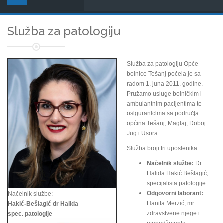
Služba za patologiju
Služba za patologiju Opće
bolnice Tešanj počela je sa
radom 1. juna 2011. godine.
Pružamo usluge bolničkim i
ambulantnim pacijentima te
osiguranicima sa područja
općina Tešanj, Maglaj, Doboj
Jug i Usora.
Služba broji tri uposlenika:
Načelnik službe:
Dr.
Halida Hakić Bešlagić,
specijalista patologije
Odgovorni laborant:
Načelnik službe:
Hanifa Merzić, mr.
Hakić-Bešlagić dr Halida
zdravstvene njege i
spec. patologije