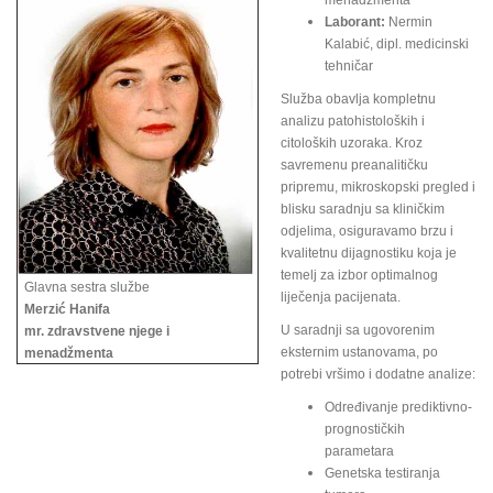
menadžmenta
Laborant:
Nermin
Kalabić, dipl. medicinski
tehničar
Služba obavlja kompletnu
analizu patohistoloških i
citoloških uzoraka. Kroz
savremenu preanalitičku
pripremu, mikroskopski pregled i
blisku saradnju sa kliničkim
odjelima, osiguravamo brzu i
kvalitetnu dijagnostiku koja je
temelj za izbor optimalnog
Glavna sestra službe
liječenja pacijenata.
Merzić Hanifa
U saradnji sa ugovorenim
mr. zdravstvene njege i
eksternim ustanovama, po
menadžmenta
potrebi vršimo i dodatne analize:
Određivanje prediktivno-
prognostičkih
parametara
Genetska testiranja