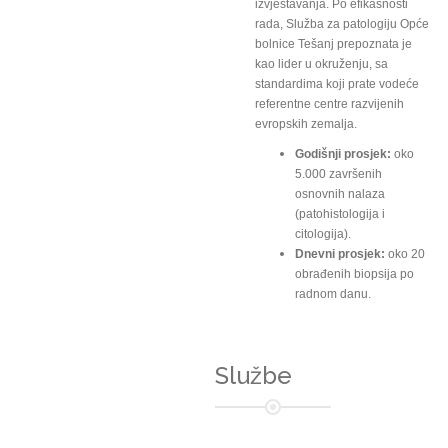
izvještavanja. Po efikasnosti
rada, Služba za patologiju Opće
bolnice Tešanj prepoznata je
kao lider u okruženju, sa
standardima koji prate vodeće
referentne centre razvijenih
evropskih zemalja.
Godišnji prosjek:
oko
5.000 završenih
osnovnih nalaza
(patohistologija i
citologija).
Dnevni prosjek:
oko 20
obrađenih biopsija po
radnom danu.
Službe