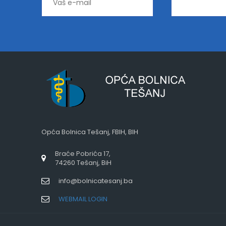
Opća Bolnica Tešanj, FBIH, BIH
Braće Pobrića 17,
74260 Tešanj, BiH
info@bolnicatesanj.ba
WEBMAIL LOGIN