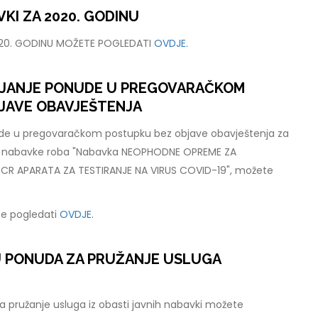
KI ZA 2020. GODINU
020. GODINU MOŽETE POGLEDATI
OVDJE.
LJANJE PONUDE U PREGOVARAČKOM
JAVE OBAVJEŠTENJA
ude u pregovaračkom postupku bez objave obavještenja za
e nabavke roba "Nabavka NEOPHODNE OPREME ZA
R APARATA ZA TESTIRANJE NA VIRUS COVID-19", možete
e pogledati
OVDJE.
U PONUDA ZA PRUŽANJE USLUGA
 pružanje usluga iz obasti javnih nabavki možete