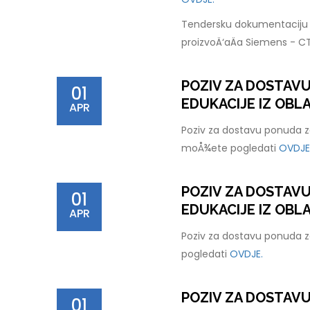
Tendersku dokumentaciju 
proizvoÄ‘aÄa Siemens - C
POZIV ZA DOSTAV
01
EDUKACIJE IZ OBLA
APR
Poziv za dostavu ponuda za
moÅ¾ete pogledati
OVDJE
POZIV ZA DOSTAV
01
EDUKACIJE IZ OBL
APR
Poziv za dostavu ponuda z
pogledati
OVDJE.
POZIV ZA DOSTAV
01