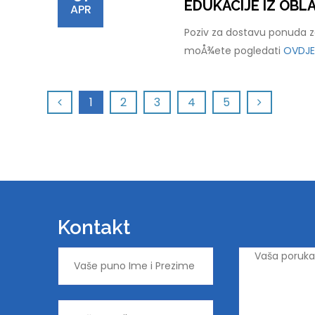
EDUKACIJE IZ OB
APR
Poziv za dostavu ponuda za
moÅ¾ete pogledati
OVDJE
1
2
3
4
5
Kontakt