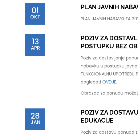
PLAN JAVNIH NABAV
01
OKT
PLAN JAVNIH NABAVKI ZA 2
POZIV ZA DOSTAV
13
POSTUPKU BEZ OB
APR
Poziv za dostavljanje pon
nabavku u postupku javn
FUNKCIONALNU UPOTREBU PC
pogledati
OVDJE.
Obrazac za ponudu možet
POZIV ZA DOSTAV
28
EDUKACIJE
JAN
Poziv za dostavu ponuda za