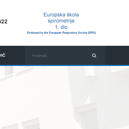
622
IČ