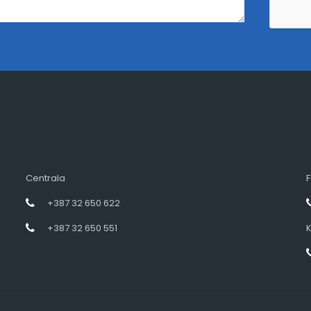
Centrala
F
+387 32 650 622
+387 32 650 551
K