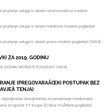
a pružanje usluga iz obasti računovodstva možete
a pružanje usluga iz obasti medicine možete pogledati
a pružanje usluga iz obasti prava možete pogledati
OVDJE.
KI ZA 2019. GODINU
019. GODINU MOÅ½ETE POGLEDATI
OVDJE.
ARANJE (PREGOVARAÄŒKI POSTUPAK BEZ
AVJEÅ TENJA)
 objavljivanja obavještenja za servisiranje medicinske
mens za aparat CT Scope 32 Slice moÅ¾ete pogledati