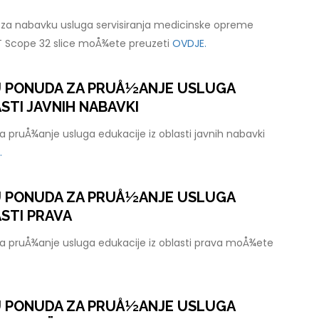
za nabavku usluga servisiranja medicinske opreme
T Scope 32 slice moÅ¾ete preuzeti
OVDJE.
U PONUDA ZA PRUÅ½ANJE USLUGA
STI JAVNIH NABAVKI
 pruÅ¾anje usluga edukacije iz oblasti javnih nabavki
.
U PONUDA ZA PRUÅ½ANJE USLUGA
ASTI PRAVA
a pruÅ¾anje usluga edukacije iz oblasti prava moÅ¾ete
U PONUDA ZA PRUÅ½ANJE USLUGA