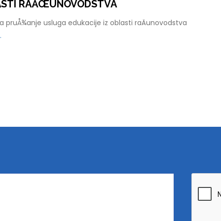
LASTI RAÄŒUNOVODSTVA
 pruÅ¾anje usluga edukacije iz oblasti raÄunovodstva
.