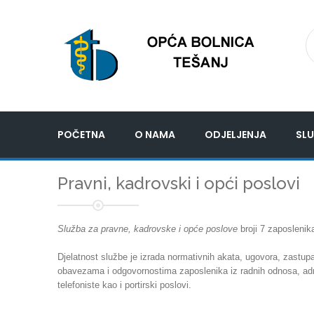
POČETNA
O NAMA
ODJELJENJA
SLU
Pravni, kadrovski i opći poslovi
Služba za pravne, kadrovske i opće poslove
broji 7 zaposlenik
Djelatnost službe je izrada normativnih akata, ugovora, zastu
obavezama i odgovornostima zaposlenika iz radnih odnosa, admin
telefoniste kao i portirski poslovi.