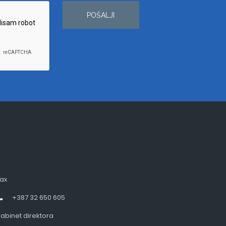
POŠALJI
ax
+387 32 650 605
abinet direktora