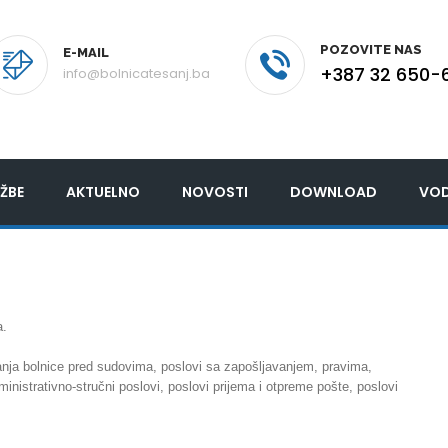
POZOVITE NAS
E-MAIL
+387 32 650-
info@bolnicatesanj.ba
ŽBE
AKTUELNO
NOVOSTI
DOWNLOAD
VOD
a.
panja bolnice pred sudovima, poslovi sa zapošljavanjem, pravima,
istrativno-stručni poslovi, poslovi prijema i otpreme pošte, poslovi