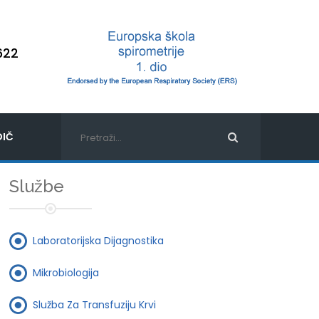
622
IČ
Službe
Laboratorijska Dijagnostika
Mikrobiologija
Služba Za Transfuziju Krvi