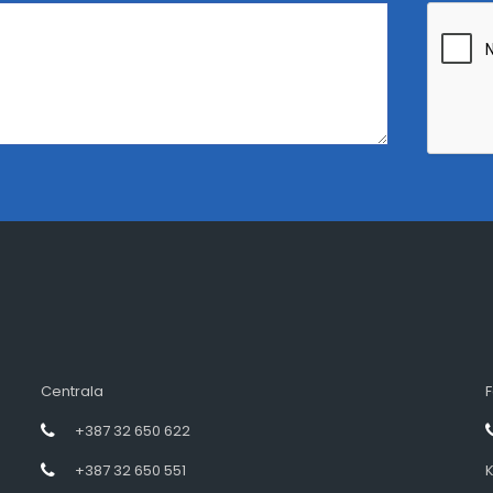
Centrala
F
+387 32 650 622
+387 32 650 551
K