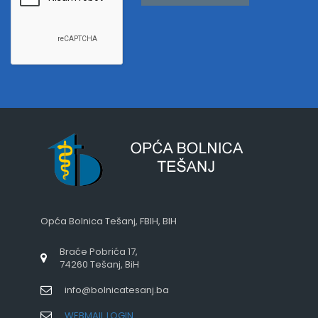
Opća Bolnica Tešanj, FBIH, BIH
Braće Pobrića 17,
74260 Tešanj, BiH
info@bolnicatesanj.ba
WEBMAIL LOGIN