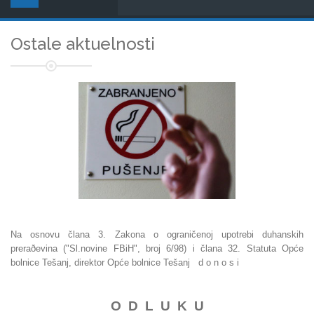
Ostale aktuelnosti
Na osnovu člana 3. Zakona o ograničenoj upotrebi duhanskih
preraðevina ("Sl.novine FBiH", broj 6/98) i člana 32. Statuta Opće
bolnice Tešanj, direktor Opće bolnice Tešanj d o n o s i
O D L U K U