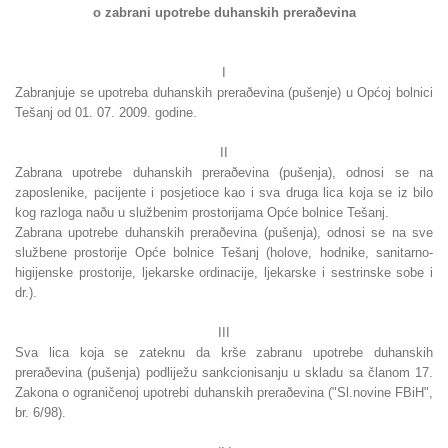
o zabrani upotrebe duhanskih preraðevina
I
Zabranjuje se upotreba duhanskih preraðevina (pušenje) u Općoj bolnici
Tešanj od 01. 07. 2009. godine.
II
Zabrana upotrebe duhanskih preraðevina (pušenja), odnosi se na
zaposlenike, pacijente i posjetioce kao i sva druga lica koja se iz bilo
kog razloga naðu u službenim prostorijama Opće bolnice Tešanj.
Zabrana upotrebe duhanskih preraðevina (pušenja), odnosi se na sve
službene prostorije Opće bolnice Tešanj (holove, hodnike, sanitarno-
higijenske prostorije, ljekarske ordinacije, ljekarske i sestrinske sobe i
dr.).
III
Sva lica koja se zateknu da krše zabranu upotrebe duhanskih
preraðevina (pušenja) podliježu sankcionisanju u skladu sa članom 17.
Zakona o ograničenoj upotrebi duhanskih preraðevina ("Sl.novine FBiH",
br. 6/98).