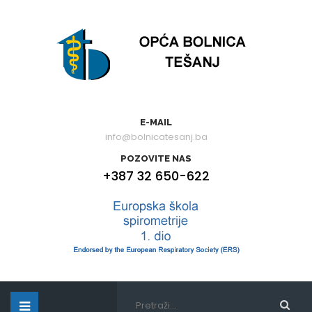
E-MAIL
info@bolnicatesanj.ba
POZOVITE NAS
+387 32 650-622