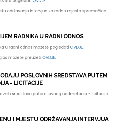
možete pogledati
OVDJE.
stu održavanja intervjua za radno mjesto spremačice
RIJEM RADNIKA U RADNI ODNOS
nika u radni odnos možete pogledati
OVDJE.
oglas možete preuzeti
OVDJE.
PRODAJU POSLOVNIH SREDSTAVA PUTEM
A - LICITACIJE
lovnih sredstava putem javnog nadmetanja - licitacije
ENU I MJESTU ODRŽAVANJA INTERVJUA