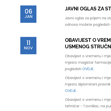
JAVNI OGLAS ZA 
06
JAN
Javni oglas za prijem na s
odnosa možete pogledati
OBAVIJEST O VREM
11
USMENOG STRUČNOG
NOV
Obavijest o vremenu i mje
mjesto magistar farmacije
pogledati
OVDJE.
Obavijest o vremenu i mje
mjesto diplomirani pravnik
OVDJE.
Obavijest o vremenu i mje
tehničar - 1 izvršilac, na