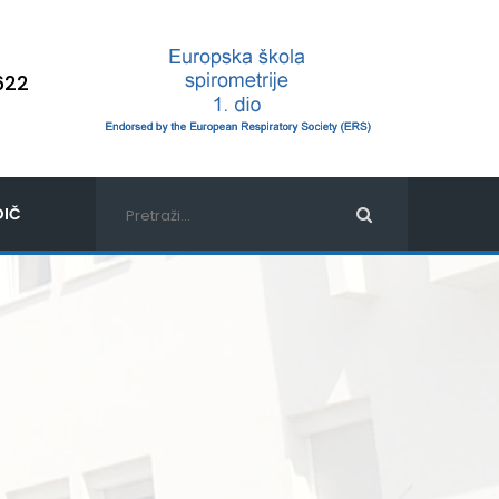
622
IČ