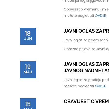
materijalnog knjigovođe 
Obavijest o vremenu i mje
možete pogledati
OVDJE.
JAVNI OGLAS ZA P
18
JUN
Javni oglas za prijem rad
Obrazac prijave za Javni 
JAVNI OGLAS ZA 
19
JAVNOG NADMETANJ
MAJ
Javni oglas za prodaju pos
možete pogledati
OVDJE.
OBAVIJEST O VREM
15