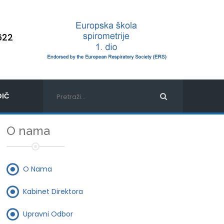
622
IČ
O nama
O Nama
Kabinet Direktora
Upravni Odbor