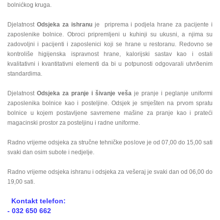
bolnićkog kruga.
Djelatnost
Odsjeka za ishranu
je priprema i podjela hrane za pacijente i
zaposlenike bolnice. Obroci pripremljeni u kuhinji su ukusni, a njima su
zadovoljni i pacijenti i zaposlenici koji se hrane u restoranu. Redovno se
kontroliše higijenska ispravnost hrane, kalorijski sastav kao i ostali
kvalitativni i kvantitativni elementi da bi u potpunosti odgovarali utvrðenim
standardima.
Djelatnost
Odsjeka za pranje i šivanje veša
je pranje i peglanje uniformi
zaposlenika bolnice kao i posteljine. Odsjek je smješten na prvom spratu
bolnice u kojem postavljene savremene mašine za pranje kao i prateći
magacinski prostor za posteljinu i radne uniforme.
Radno vrijeme odsjeka za stručne tehničke poslove je od 07,00 do 15,00 sati
svaki dan osim subote i nedjelje.
Radno vrijeme odsjeka ishranu i odsjeka za vešeraj je svaki dan od 06,00 do
19,00 sati.
Kontakt telefon:
- 032 650 662