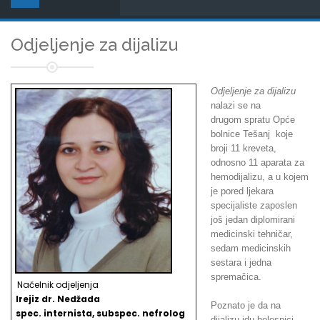
Odjeljenje za dijalizu
Odjeljenje za dijalizu
nalazi se na
drugom spratu Opće
bolnice Tešanj koje
broji 11 kreveta,
odnosno 11 aparata za
hemodijalizu, a u kojem
je pored ljekara
specijaliste zaposlen
još jedan diplomirani
medicinski tehničar,
sedam medicinskih
sestara i jedna
spremačica.
Načelnik odjeljenja
Irejiz dr. Nedžada
Poznato je da na
spec. internista, subspec. nefrolog
dijalizu idu bolesnici