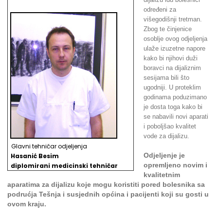
određeni za
višegodišnji tretman.
Zbog te činjenice
osoblje ovog odjeljenja
ulaže izuzetne napore
kako bi njihovi duži
boravci na dijaliznim
sesijama bili što
ugodniji. U proteklim
godinama poduzimano
je dosta toga kako bi
se nabavili novi aparati
i poboljšao kvalitet
vode za dijalizu.
Glavni tehničar odjeljenja
Odjeljenje je
Hasanić Besim
opremljeno novim i
d
iplomirani medicinski tehničar
kvalitetnim
aparatima za dijalizu koje mogu koristiti pored bolesnika sa
podrućja Tešnja i susjednih općina i pacijenti koji su gosti u
ovom kraju.