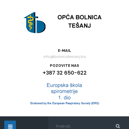
E-MAIL
info@bolnicatesanj.ba
POZOVITE NAS
+387 32 650-622