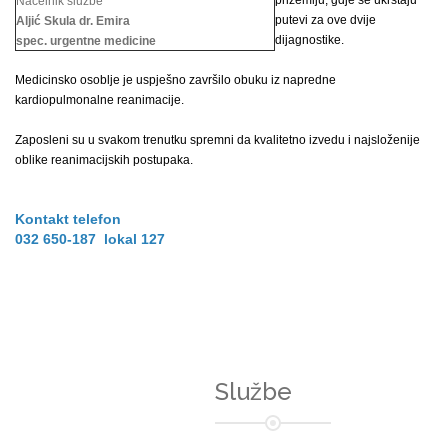
prizemlju, gdje se ukrštaju
Načelnik službe
putevi za ove dvije
Aljić Skula dr. Emira
dijagnostike.
spec. urgentne medicine
Medicinsko osoblje je uspješno završilo obuku iz napredne
kardiopulmonalne reanimacije.
Zaposleni su u svakom trenutku spremni da kvalitetno izvedu i najsloženije
oblike reanimacijskih postupaka.
Kontakt telefon
032 650-187 lokal 127
Službe