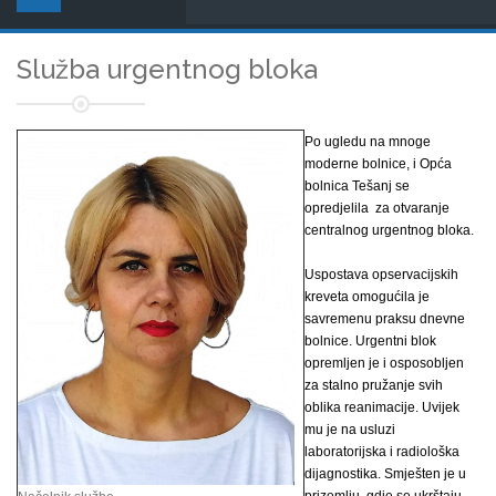
Služba urgentnog bloka
Po ugledu na mnoge
moderne bolnice, i Opća
bolnica Tešanj se
opredjelila za otvaranje
centralnog urgentnog bloka.
Uspostava opservacijskih
kreveta omogućila je
savremenu praksu dnevne
bolnice. Urgentni blok
opremljen je i osposobljen
za stalno pružanje svih
oblika reanimacije. Uvijek
mu je na usluzi
laboratorijska i radiološka
dijagnostika. Smješten je u