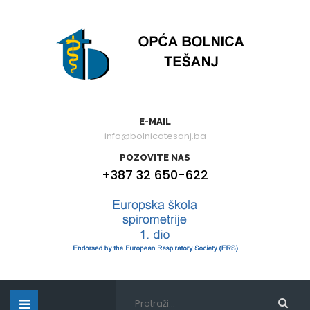
E-MAIL
info@bolnicatesanj.ba
POZOVITE NAS
+387 32 650-622