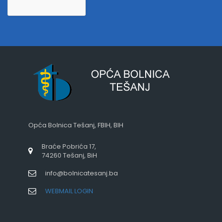
Opća Bolnica Tešanj, FBIH, BIH
Braće Pobrića 17,
74260 Tešanj, BiH
info@bolnicatesanj.ba
WEBMAIL LOGIN