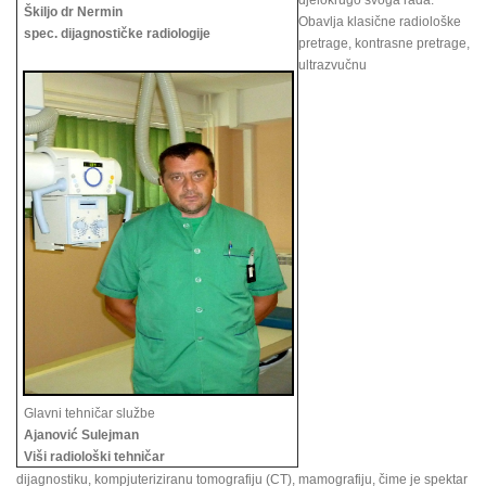
djelokrugo svoga rada.
Škiljo dr Nermin
Obavlja klasične radiološke
spec. dijagnostičke radiologije
pretrage, kontrasne pretrage,
ultrazvučnu
Glavni tehničar službe
Ajanović Sulejman
Viši radiološki tehničar
dijagnostiku, kompjuteriziranu tomografiju (CT), mamografiju, čime je spektar