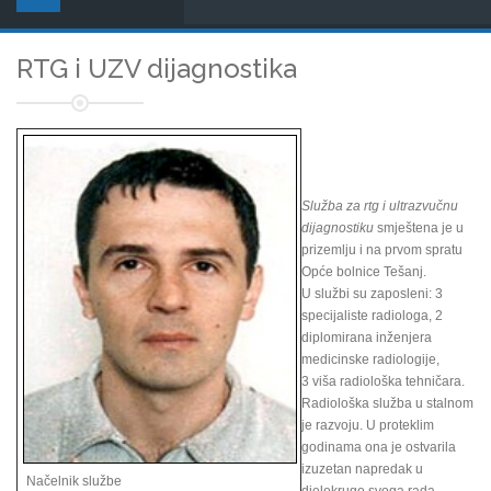
RTG i UZV dijagnostika
Služba za rtg i ultrazvučnu
dijagnostiku
smještena je u
prizemlju i na prvom spratu
Opće bolnice Tešanj.
U službi su zaposleni: 3
specijaliste radiologa, 2
diplomirana inženjera
medicinske radiologije,
3 viša radiološka tehničara.
Radiološka služba u stalnom
je razvoju. U proteklim
godinama ona je ostvarila
izuzetan napredak u
Načelnik službe