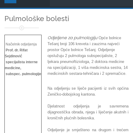
Pulmološke bolesti
Odjeljene za pulmologiju
Opće bolnice
Tešanj broji 106 kreveta i zauzima najveći
Načelnik odjeljenja
prostor Opće bolnice Tešanj. Odjeljenje
Prof. dr. Rifat
opslužuju 2 pulmologa subspecijaliste, 2
Sejdinović
ljekara pneumoftiziologa, 2 doktora medicine
specijalista interne
na specijalizaciji, 1 viša medicinska sestra, 14
medicine,
medicinskih sestara-tehničara i 2 spremačice.
subspec. pulmologije
Na odjeljenju se liječe pacijenti iz svih općina
Zeničko-dobojskog kantona.
Djelatnost odjeljenja je savremena
dijagnostička obrada, njega i liječenje akutnih i
kroničnih plućnih bolesnika.
Odjeljenje je smješteno na drugom i trećem