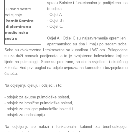
spratu Bolnice i funkcionalno je podijeljeno na
Glavna sestra
tri odjela:
odjeljenja
- Odjel A
Ramić Samira
- Odjel B i
diplomirana
- Odjel C.
medicinska
sestra
Odjel A i Odjel C su najsavremenije opremljeni,
apartmanskog su tipa i imaju po sedam soba.
Sobe su dvokrevetne i trokrevetne sa kupatilom i WC-om. Prilagođene
su za duži boravak pacijenata, a to je svojstveno bolesnicima koji se
lijeće na pulmologiji. Sobe su prostrane, sa dosta svjetlosti i okolišnog
zelenila. Već prvi pogled na odjele uvjerava na komoditet i bezprijekornu
čistoću.
Na odjeljenju djeluju i odsjeci, i to:
- odsjek za akutne pulmološke bolesti,
- odsjek za hronične pulmološke bolesti,
- odsjek za maligne pulmološke bolesti i
- odsjek za endoskopiju.
Na odjeljenju se nalazi i funkcionalni kabinet za bronhoskopiju,