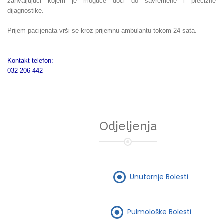
zahvaljujući kojem je moguće doći do savremene i precizne
dijagnostike.
Prijem pacijenata vrši se kroz prijemnu ambulantu tokom 24 sata.
Kontakt telefon:
032 206 442
Odjeljenja
Unutarnje Bolesti
Pulmološke Bolesti