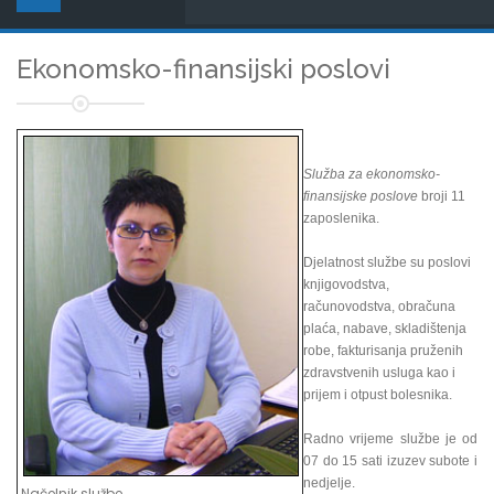
Ekonomsko-finansijski poslovi
Služba za ekonomsko-
finansijske poslove
broji 11
zaposlenika.
Djelatnost službe su poslovi
knjigovodstva,
računovodstva, obračuna
plaća, nabave, skladištenja
robe, fakturisanja pruženih
zdravstvenih usluga kao i
prijem i otpust bolesnika.
Radno vrijeme službe je od
07 do 15 sati izuzev subote i
nedjelje.
Načelnik službe