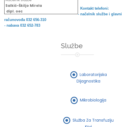
Salkić-Škiljo Mirela
Kontakt telefoni:
dipl. oec
- načelnik službe i
glavni
računovođa 032 656-310
- nabava 032 652-783
Službe
Laboratorijska
Dijagnostika
Mikrobiologija
Služba Za Transfuziju
Krvi