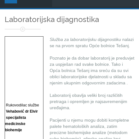
Laboratorijska dijagnostika
Služba za laboratorijsku dijagnostiku
nalazi
se na prvom spratu Opće bolnice Tešanj.
Poznato je da dobar laboratorij je preduvjet
za uspješan rad svake bolnice. Tako i
Opća bolnica Tešanj ima sreću da su svi
oblici laboratorijske djelatnosti u skladu sa
njenim ukupnim odgovornim zadacima .
Laboratorij obavlja veliki broj različitih
pretraga i opremljen je najsavremenijim
Rukovodilac službe
uređajima.
Vehabović dr Elvir
specijalista
Pacijenti u njemu mogu dobiti kompletne
medicinske
palete hematoloških analiza, zatim
biohemije
precizne biohemijske analize (metodom
suhe biohemije), plinske analize krvi, ...