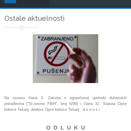
Ostale aktuelnosti
Na osnovu člana 3. Zakona o ograničenoj upotrebi duhanskih
preraðevina ("Sl.novine FBiH", broj 6/98) i člana 32. Statuta Opće
bolnice Tešanj, direktor Opće bolnice Tešanj d o n o s i
O D L U K U