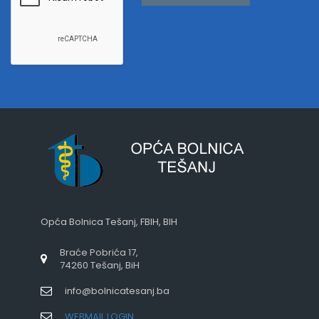
Opća Bolnica Tešanj, FBIH, BIH
Braće Pobrića 17,
74260 Tešanj, BiH
info@bolnicatesanj.ba
WEBMAIL LOGIN