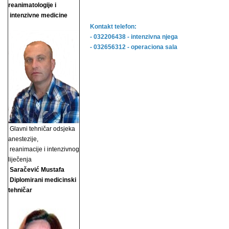
reanimatologije i
intenzivne medicine
Kontakt telefon:
- 032206438 - intenzivna njega
- 032656312 - operaciona sala
Glavni tehničar odsjeka
anestezije,
reanimacije i
intenzivnog
liječenja
Saračević Mustafa
Diplomirani medicinski
tehničar