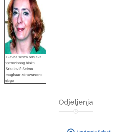
Glavna sestra odsjeka
operacionog bloka
Srkalović Selma
magistar zdravstvene
njege
Odjeljenja
Unutarnje Bolesti