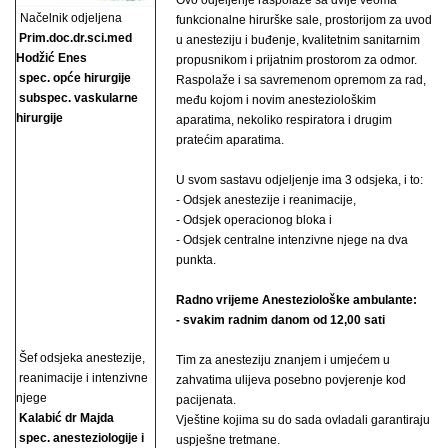
Ovo odjeljenje raspolaže sa dvije veoma
Načelnik odjeljena
funkcionalne hirurške sale, prostorijom za uvod
Prim.doc.dr.sci.med
u anesteziju i buđenje, kvalitetnim sanitarnim
Hodžić Enes
propusnikom i prijatnim prostorom za odmor.
spec. opće hirurgije
Raspolaže i sa savremenom opremom za rad,
subspec. vaskularne
među kojom i novim anesteziološkim
hirurgije
aparatima, nekoliko respiratora i drugim
pratećim aparatima.
U svom sastavu odjeljenje ima 3 odsjeka, i to:
- Odsjek anestezije i reanimacije,
- Odsjek operacionog bloka i
- Odsjek centralne intenzivne njege na dva
punkta.
Radno vrijeme Anesteziološke ambulante:
- svakim radnim danom od 12,00 sati
Šef odsjeka anestezije,
Tim za anesteziju znanjem i umjećem u
reanimacije i intenzivne
zahvatima ulijeva posebno povjerenje kod
njege
pacijenata.
Kalabić dr Majda
Vještine kojima su do sada ovladali garantiraju
spec. anesteziologije i
uspješne tretmane.