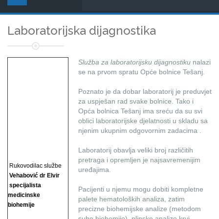
Laboratorijska dijagnostika
Služba za laboratorijsku dijagnostiku
nalazi
se na prvom spratu Opće bolnice Tešanj.
Poznato je da dobar laboratorij je preduvjet
za uspješan rad svake bolnice. Tako i
Opća bolnica Tešanj ima sreću da su svi
oblici laboratorijske djelatnosti u skladu sa
njenim ukupnim odgovornim zadacima .
Laboratorij obavlja veliki broj različitih
pretraga i opremljen je najsavremenijim
Rukovodilac službe
uređajima.
Vehabović dr Elvir
specijalista
Pacijenti u njemu mogu dobiti kompletne
medicinske
palete hematoloških analiza, zatim
biohemije
precizne biohemijske analize (metodom
suhe biohemije), plinske analize krvi, ...