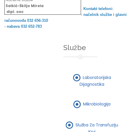
Salkić-Škiljo Mirela
Kontakt telefoni:
dipl. oec
- načelnik službe i
glavni
računovođa 032 656-310
- nabava 032 652-783
Službe
Laboratorijska
Dijagnostika
Mikrobiologija
Služba Za Transfuziju
Krvi