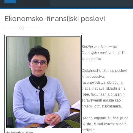
Ekonomsko-finansijski poslovi
Služba za ekonomsko-
finansijske poslove
broji 11
zaposlenika.
Djelatnost službe su poslovi
knjigovodstva,
računovodstva, obračuna
plaća, nabave, skladištenja
robe, fakturisanja pruženih
zdravstvenih usluga kao i
prijem i otpust bolesnika.
Radno vrijeme službe je od
07 do 15 sati izuzev subote i
nedjelje.
Načelnik službe