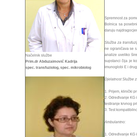
Spremnost za pomoć 
Bolnica sa posebni
daruju najdragocjen
Služba za transfuzi
ne ograničava se s
analize uveliko šir
Načelnik službe
supstanci čija je k
Prim.dr Abduzaimović Kadrija
imunoglobi E i drug
spec. transfuziolog, spec. mikrobiolog
Djelatnost Službe za
1. Prijem, klinički 
2. Određivanje KG i
testiranje krvnog pr
3. Test kompatibiln
Ambulantno:
1. Određivanje KG i R