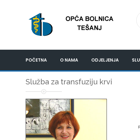
POČETNA
O NAMA
ODJELJENJA
SLU
Služba za transfuziju krvi
P