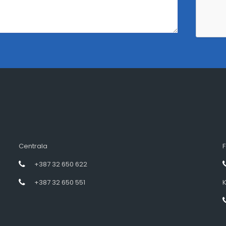
Centrala
F
+387 32 650 622
+387 32 650 551
K