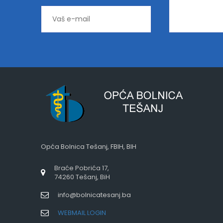
Opća Bolnica Tešanj, FBIH, BIH
Braće Pobrića 17,
74260 Tešanj, BiH
info@bolnicatesanj.ba
WEBMAIL LOGIN