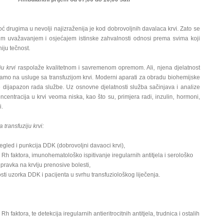
drugima u nevolji najizraženija je kod dobrovoljnih davalaca krvi. Zato se
m uvažavanjem i osjećajem istinske zahvalnosti odnosi prema svima koji
iju tečnost.
ju krvi
raspolaže kvalitetnom i savremenom opremom. Ali, njena djelatnost
amo na usluge sa transfuzijom krvi. Moderni aparati za obradu biohemijske
e dijapazon rada službe. Uz osnovne djelatnosti služba sačinjava i analize
oncentracija u krvi veoma niska, kao što su, primjera radi, inzulin, hormoni,
i.
 transfuziju krvi:
pregled i punkcija DDK (dobrovoljni davaoci krvi),
 Rh faktora, imunohematološko ispitivanje iregularnih antitjela i serološko
ipravka na krvlju prenosive bolesti,
osti uzorka DDK i pacijenta u svrhu transfuziološkog liječenja.
h faktora, te detekcija iregularnih antieritrocitnih antitjela, trudnica i ostalih