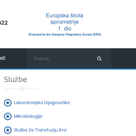
622
IČ
Službe
Laboratorijska Dijagnostika
Mikrobiologija
Služba Za Transfuziju Krvi