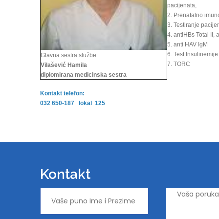
pacijenata,
2. Prenatalno imun
3. Testiranje pacij
4. antiHBs Total II, 
5. anti HAV IgM
6. Test Insulinemije
Glavna sestra službe
7. TORC
Vilašević Hamila
diplomirana medicinska sestra
Kontakt telefon:
032 650-187 lokal 125
Kontakt