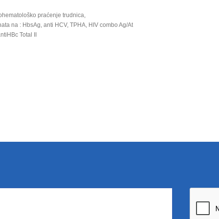
ohematološko praćenje trudnica,
enata na : HbsAg, anti HCV, TPHA, HIV combo Ag/At
antiHBc Total II