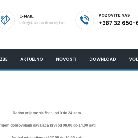
POZOVITE NAS
E-MAIL
+387 32 650-
info@bolnicatesanj.ba
ŽBE
AKTUELNO
NOVOSTI
DOWNLOAD
VOD
Radno vrijeme službe: od 0 do 24 sata
rijem dobrovoljnih davalaca krvi od 08,00 do 14,00 sati
Ambulantni prijem od 07,00 do 10,00 sati