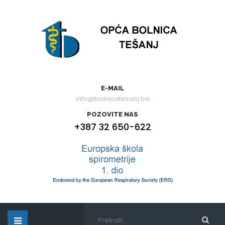
E-MAIL
info@bolnicatesanj.ba
POZOVITE NAS
+387 32 650-622