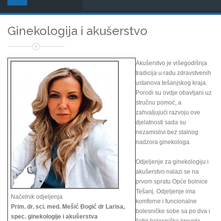
Ginekologija i akušerstvo
Akušerstvo je višegodišnja
tradicija u radu zdravstvenih
ustanova tešanjskog kraja.
Porodi su ovdje obavljani uz
stručnu pomoć, a
zahvaljujući razvoju ove
djelatnosti sada su
nezamislivi bez stalnog
nadzora ginekologa.
Odjeljenje za ginekologiju i
akušerstvo nalazi se na
prvom spratu Opće bolnice
Tešanj. Odjeljenje ima
Načelnik odjeljenja
komforne i funcionalne
Prim. dr. sci. med. Mešić Đogić dr Larisa,
bolesničke sobe sa po dva i
spec. ginekologije i akušerstva