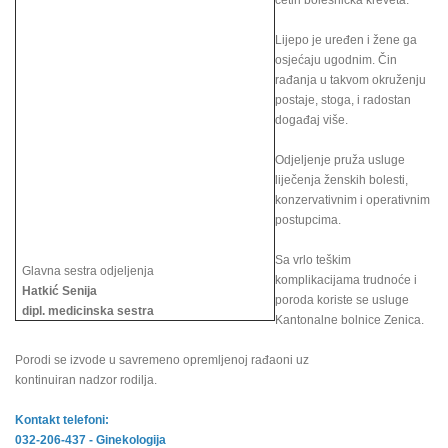
četiri bolesnička kreveta.
Lijepo je uređen i žene ga
osjećaju ugodnim. Čin
rađanja u takvom okruženju
postaje, stoga, i radostan
događaj više.
Odjeljenje pruža usluge
liječenja ženskih bolesti,
konzervativnim i operativnim
postupcima.
Sa vrlo teškim
Glavna sestra odjeljenja
komplikacijama trudnoće i
Hatkić Senija
poroda koriste se usluge
dipl. medicinska sestra
Kantonalne bolnice Zenica.
Porodi se izvode u savremeno opremljenoj rađaoni uz
kontinuiran nadzor rodilja.
Kontakt telefoni:
032-206-437 - Ginekologija