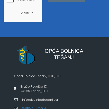
Opća Bolnica Tešanj, FBIH, BIH
Braće Pobrića 17,
74260 Tešanj, BiH
info@bolnicatesanj.ba
WEBMAIL LOGIN