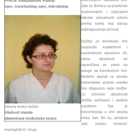
dobrovoljnih davalaca krvi.
Prim.dr Abduzaimović Kadrija
Zato se Bolnica sa posebnim
spec. transfuziolog, spec. mikrobiolog
uvažavanjem i osjećajem
istinske zahvalnosti odnosi
prema svima koji daruju
najdragocjeniju tečnost.
Služba za transfuziju krvi
raspolaže kvalitetnom i
savremenom opremom. Ali,
njena djelatnost ne
ograničava se samo na
usluge sa transfuzijom krvi.
Moderni aparati za obradu
biohemijske analize uveliko
šire dijapazon rada službe.
Uz osnovne djelatnosti
služba sačinjava i analize
supstanci čija je
Glavna sestra službe
koncentracija u krvi veoma
Vilašević Hamila
niska, kao što su, primjera
diplomirana medicinska sestra
radi, inzulin, hormoni,
imunoglobi E i drugi.