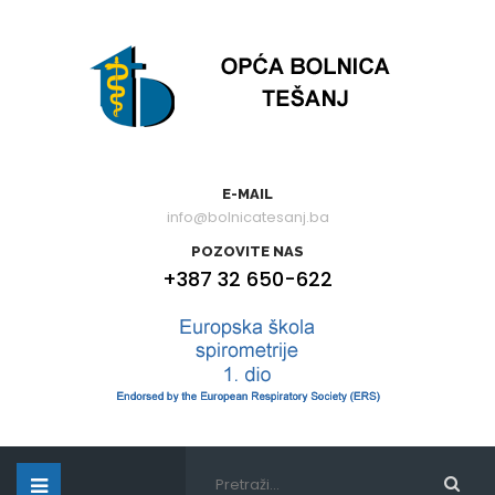
E-MAIL
info@bolnicatesanj.ba
POZOVITE NAS
+387 32 650-622