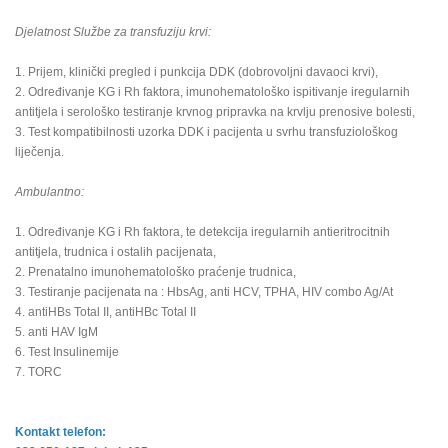
Djelatnost Službe za transfuziju krvi:
1. Prijem, klinički pregled i punkcija DDK (dobrovoljni davaoci krvi),
2. Određivanje KG i Rh faktora, imunohematološko ispitivanje iregularnih
antitjela i serološko testiranje krvnog pripravka na krvlju prenosive bolesti,
3. Test kompatibilnosti uzorka DDK i pacijenta u svrhu transfuziološkog
liječenja.
Ambulantno:
1. Određivanje KG i Rh faktora, te detekcija iregularnih antieritrocitnih
antitjela, trudnica i ostalih pacijenata,
2. Prenatalno imunohematološko praćenje trudnica,
3. Testiranje pacijenata na : HbsAg, anti HCV, TPHA, HIV combo Ag/At
4. antiHBs Total II, antiHBc Total II
5. anti HAV IgM
6. Test Insulinemije
7. TORC
Kontakt telefon: